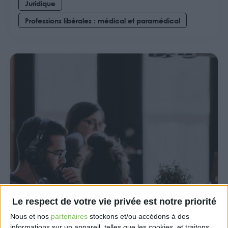
Juridique
Professions libérales : médical et paramédical
20 Juil 2026
Le respect de votre vie privée est notre priorité
Professions libérales – Retraite et
Nous et nos
partenaires
stockons et/ou accédons à des
prévoyance : approbation des
informations sur un appareil, telles que les cookies, et traitons