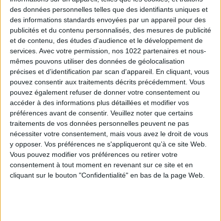
règlements des caisses de la
des données personnelles telles que des identifiants uniques et
des informations standards envoyées par un appareil pour des
CNAVPL
publicités et du contenu personnalisés, des mesures de publicité
Six arrêtés du 10 juillet 2026, publiés au Journal officiel
et de contenu, des études d'audience et le développement de
du 17 juillet 2026, approuvent les règlements des
services.
Avec votre permission, nos 1022 partenaires et nous-
régimes de retraite complémentaire, d’...
mêmes pouvons utiliser des données de géolocalisation
précises et d’identification par scan d'appareil. En cliquant, vous
Professions libérales : autres
pouvez consentir aux traitements décrits précédemment. Vous
pouvez également refuser de donner votre consentement ou
Professions libérales : juridique
accéder à des informations plus détaillées et modifier vos
préférences avant de consentir.
Veuillez noter que certains
Professions libérales : médical et paramédical
traitements de vos données personnelles peuvent ne pas
Professions libérales : technique
Social
nécessiter votre consentement, mais vous avez le droit de vous
y opposer. Vos préférences ne s'appliqueront qu’à ce site Web.
Vous pouvez modifier vos préférences ou retirer votre
consentement à tout moment en revenant sur ce site et en
cliquant sur le bouton "Confidentialité" en bas de la page Web.