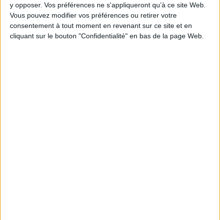
y opposer. Vos préférences ne s'appliqueront qu’à ce site Web.
Vous pouvez modifier vos préférences ou retirer votre
consentement à tout moment en revenant sur ce site et en
cliquant sur le bouton "Confidentialité" en bas de la page Web.
J'accepte que les données personnelles saisies
dans ce formulaire soient transmises à Cotélib
et soient utilisées pour me recontacter, pour le
suivi de mon dossier, et être informé des services
proposés par Cotélib.*
Alternative:
On vous guide
pour