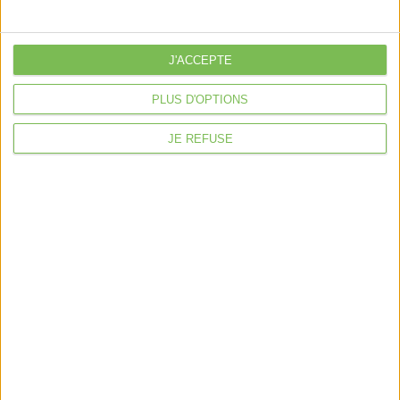
J'ACCEPTE
PLUS D'OPTIONS
JE REFUSE
Découvrir Cotélib
Découvrir Cotelib
Nos services