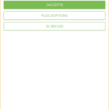
Découvrir Cotélib
J'ACCEPTE
Découvrir Cotelib
PLUS D'OPTIONS
Nos services
JE REFUSE
Nos packs
je crée mon activité
Je gère mon activité
libérale
Je sécurise mon activité
À la une
Violette la comptable
Déclaration Impôt sur le Revenu
Loueur en Meublé
Côté Retraite
Location de bureaux