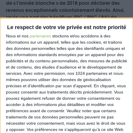
de « l’année blanche » de 2018 pour déclarer des
revenus exceptionnels volontairement élevés. Ainsi,
seule une part des bénéfices (BIC / BNC / BA) de
2018 ont pu bénéficier du CIMR en 2019, le restant
Le respect de votre vie privée est notre priorité
étant imposé.
Nous et nos
partenaires
stockons et/ou accédons à des
Le CIMR, calculé automatiquement par
informations sur un appareil, telles que les cookies, et traitons
des données personnelles telles que des identifiants uniques et
l’Administration Fiscale, vise à effacer l’impôt dû au
des informations standards envoyées par un appareil pour des
titre de vos revenus courants perçus en 2018 et
publicités et du contenu personnalisés, des mesures de publicité
inclus dans le champ de la réforme du prélèvement
et de contenu, des études d'audience et le développement de
à la source. En revanche, les revenus exceptionnels
services.
Avec votre permission, nos 1024 partenaires et nous-
perçus en 2018 resteront imposés en 2019.
mêmes pouvons utiliser des données de géolocalisation
précises et d’identification par scan d'appareil. En cliquant, vous
Pour le calcul du Crédit d’Impôt pour la
pouvez consentir aux traitements décrits précédemment. Vous
Modernisation du Recouvrement (CIMR),
pouvez également refuser de donner votre consentement ou
l’appréciation du caractère non exceptionnel des
accéder à des informations plus détaillées et modifier vos
préférences avant de consentir.
Veuillez noter que certains
bénéfices industriels et commerciaux (BIC), des
traitements de vos données personnelles peuvent ne pas
bénéfices non commerciaux (BNC) et des bénéfices
nécessiter votre consentement, mais vous avez le droit de vous
agricoles (BA) repose à la fois sur la nature des
y opposer. Vos préférences ne s'appliqueront qu’à ce site Web.