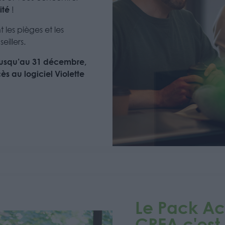
ité
!
 les pièges et les
eillers.
t jusqu’au 31 décembre,
ès au logiciel Violette
Le Pack 
CREA c'est 