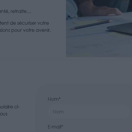
nté, retraite…
ent de sécuriser votre
sions pour votre avenir.
Nom*
laire ci-
vous
E-mail*