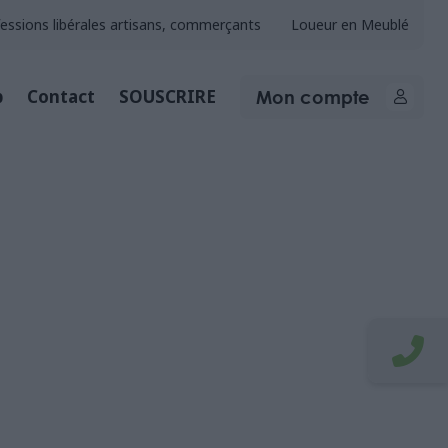
essions libérales artisans, commerçants
Loueur en Meublé
Mon compte
b
Contact
SOUSCRIRE
EATEUR
ment personnalisé : de
claration fiscale !