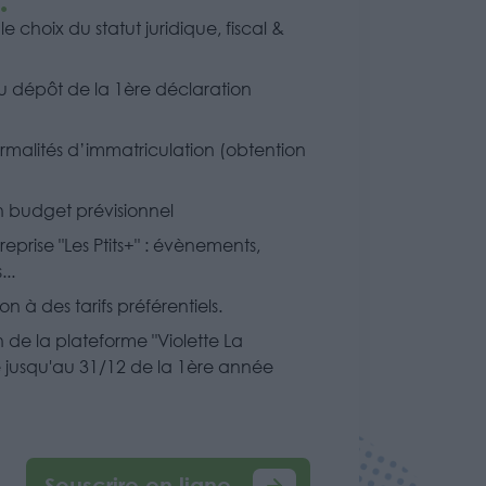
 choix du statut juridique, fiscal &
au dépôt de la 1ère déclaration
ormalités d’immatriculation (obtention
n budget prévisionnel
eprise "Les Ptits+" : évènements,
..
n à des tarifs préférentiels.
n de la plateforme "Violette La
 jusqu'au 31/12 de la 1ère année
Souscrire en ligne