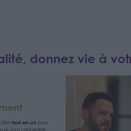
alité, donnez vie à votr
ement
tout-en-un
lution
pour
es et vous concentrer