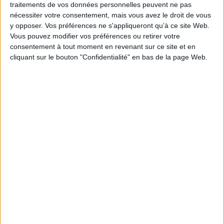
traitements de vos données personnelles peuvent ne pas
Profession exercée
nécessiter votre consentement, mais vous avez le droit de vous
y opposer. Vos préférences ne s'appliqueront qu’à ce site Web.
Vous pouvez modifier vos préférences ou retirer votre
consentement à tout moment en revenant sur ce site et en
E-mail*
cliquant sur le bouton "Confidentialité" en bas de la page Web.
J'accepte que les données personnelles saisies
dans ce formulaire soient transmises à Cotélib et
soient utilisées pour me recontacter, pour le suivi
de mon dossier, et être informé des services
proposés par Cotélib.*
Alternative: