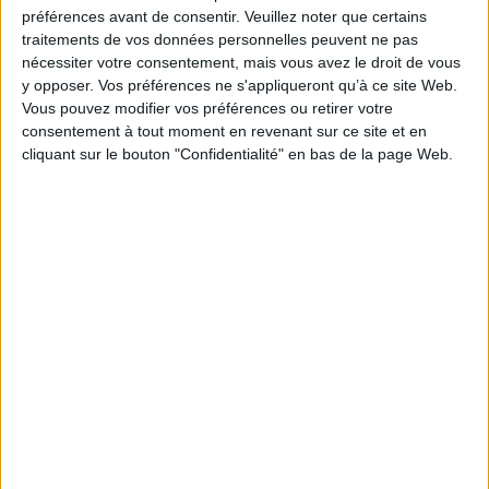
Forme juridique*
préférences avant de consentir.
Veuillez noter que certains
traitements de vos données personnelles peuvent ne pas
nécessiter votre consentement, mais vous avez le droit de vous
y opposer. Vos préférences ne s'appliqueront qu’à ce site Web.
Vous pouvez modifier vos préférences ou retirer votre
E-mail*
consentement à tout moment en revenant sur ce site et en
cliquant sur le bouton "Confidentialité" en bas de la page Web.
Sélectionner votre niveau de pack*
J'accepte que les données personnelles saisies
dans ce formulaire soient transmises à Cotélib et
soient utilisées pour me recontacter, pour le suivi
de mon dossier, et être informé des services
proposés par Cotélib.*