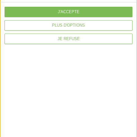
J'ACCEPTE
PLUS D'OPTIONS
Alternative:
JE REFUSE
On vous guide
pour
l'offre adaptée
trouver
à
votre besoin
Nos experts vous accompagnent pour choisir le
Pack le plus adapté à votre situation fiscale et à
vos besoins.
Trouver le service