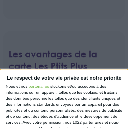
Les avantages de la
carte Les Ptits Plus
En tant que client Cotélib, vous bénéficiez d’un
Le respect de votre vie privée est notre priorité
Club Avantages
(centrale d’achat, Comité
Nous et nos
partenaires
stockons et/ou accédons à des
d’entreprise externalisé…) qui vous donne accès à
informations sur un appareil, telles que les cookies, et traitons
des tarifs privilégiés exclusifs !
des données personnelles telles que des identifiants uniques et
des informations standards envoyées par un appareil pour des
Feuilletez dès maintenant le catalogue des offres
publicités et du contenu personnalisés, des mesures de publicité
disponibles !
et de contenu, des études d'audience et le développement de
services.
Avec votre permission, nos 1022 partenaires et nous-