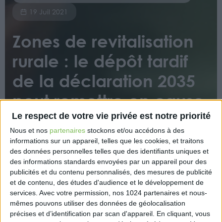
19 Juil 2021
Zones de revitalisation
rurale : le dépôt tardif
de la déclaration 2035
peut remettre en cause
l’exonération
Le respect de votre vie privée est notre priorité
Nous et nos
partenaires
stockons et/ou accédons à des
informations sur un appareil, telles que les cookies, et traitons
des données personnelles telles que des identifiants uniques et
des informations standards envoyées par un appareil pour des
publicités et du contenu personnalisés, des mesures de publicité
et de contenu, des études d'audience et le développement de
services.
Avec votre permission, nos 1024 partenaires et nous-
Dans une décision récente, la Cour administrative
mêmes pouvons utiliser des données de géolocalisation
d’appel de Nancy a jugé qu’un contribuable qui
précises et d’identification par scan d'appareil. En cliquant, vous