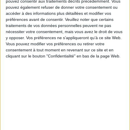
pouvez consentir aux traitements décrits précédemment. Vous
dépose à plusieurs reprises ses déclarations de
pouvez également refuser de donner votre consentement ou
résultats BNC peut se voir refuser l’application de
accéder à des informations plus détaillées et modifier vos
l’exonération de bénéfices en zone de revitalisation
préférences avant de consentir.
Veuillez noter que certains
rurale (ZRR).
traitements de vos données personnelles peuvent ne pas
nécessiter votre consentement, mais vous avez le droit de vous
https://business.lesechos.fr/entrepreneurs/juridique/1
y opposer. Vos préférences ne s'appliqueront qu’à ce site Web.
exoneration-en-zrr-quand-la-declaration-du-
Vous pouvez modifier vos préférences ou retirer votre
professionnel-liberal-est-deposee-trop-tard-
consentement à tout moment en revenant sur ce site et en
344442.php
cliquant sur le bouton "Confidentialité" en bas de la page Web.
Découvrir Cotélib
Découvrir Cotelib
Nos services