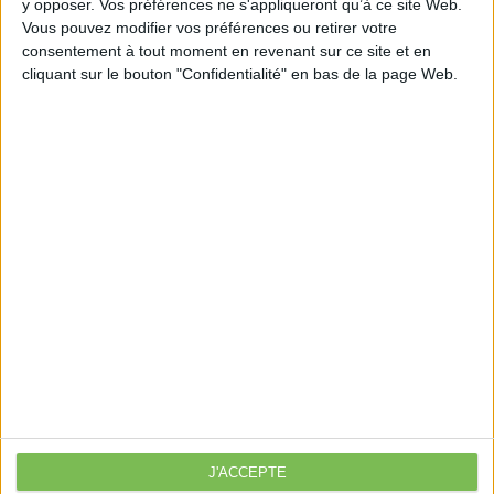
y opposer. Vos préférences ne s'appliqueront qu’à ce site Web.
10h00 à 12h30 sur inscription.
Vous pouvez modifier vos préférences ou retirer votre
consentement à tout moment en revenant sur ce site et en
cliquant sur le bouton "Confidentialité" en bas de la page Web.
Découvrir Cotélib
Découvrir Cotelib
Nos services
Nos packs
je crée mon activité
Je gère mon activité
libérale
Je sécurise mon activité
À la une
J'ACCEPTE