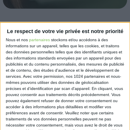
Tous nos rendez-vous créateurs en présentiel ont
Le respect de votre vie privée est notre priorité
repris à l’AraPL Grand Sud.
N’hésitez pas à nous contacter pour les modalités.
Nous et nos
partenaires
stockons et/ou accédons à des
informations sur un appareil, telles que les cookies, et traitons
Jeudis Des Créateurs
des données personnelles telles que des identifiants uniques et
des informations standards envoyées par un appareil pour des
Des informations indispensables aux futurs
publicités et du contenu personnalisés, des mesures de publicité
professionnels libéraux.
et de contenu, des études d'audience et le développement de
services.
Avec votre permission, nos 1024 partenaires et nous-
Choisir une structure juridique adaptée à son projet.
mêmes pouvons utiliser des données de géolocalisation
Optimiser son régime fiscal. Comprendre le
précises et d’identification par scan d'appareil. En cliquant, vous
fonctionnement des cotisations sociales en
pouvez consentir aux traitements décrits précédemment. Vous
pouvez également refuser de donner votre consentement ou
indépendant. Cibler les aides à la création : ACRE,
accéder à des informations plus détaillées et modifier vos
Aides Pôle Emploi. Projeter son activité dans le
préférences avant de consentir.
Veuillez noter que certains
temps.
traitements de vos données personnelles peuvent ne pas
nécessiter votre consentement, mais vous avez le droit de vous
Les 03/12/2020 ou 07/01/2021 ou 04/02/2021 de