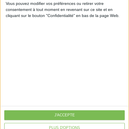
Vous pouvez modifier vos préférences ou retirer votre
consentement à tout moment en revenant sur ce site et en
cliquant sur le bouton "Confidentialité" en bas de la page Web.
Découvrir Cotélib
Découvrir Cotelib
Nos services
Nos packs
je crée mon activité
Je gère mon activité
libérale
Je sécurise mon activité
À la une
J'ACCEPTE
Violette la comptable
Déclaration Impôt sur le Revenu
PLUS D'OPTIONS