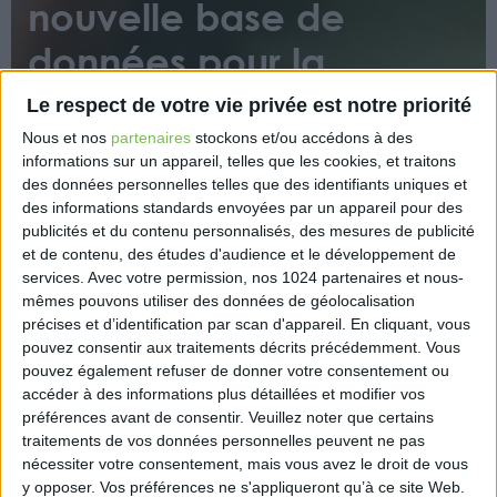
nouvelle base de
données pour la
pharmacovigilance
Le respect de votre vie privée est notre priorité
Nous et nos
partenaires
stockons et/ou accédons à des
informations sur un appareil, telles que les cookies, et traitons
des données personnelles telles que des identifiants uniques et
des informations standards envoyées par un appareil pour des
publicités et du contenu personnalisés, des mesures de publicité
et de contenu, des études d'audience et le développement de
services.
Avec votre permission, nos 1024 partenaires et nous-
Le règlement européen sur les médicaments
mêmes pouvons utiliser des données de géolocalisation
vétérinaires établit la création d’une nouvelle base
précises et d’identification par scan d'appareil. En cliquant, vous
de données pour toute l’Union européenne afin
pouvez consentir aux traitements décrits précédemment. Vous
d’améliorer la pharmacovigilance de ces produits.
pouvez également refuser de donner votre consentement ou
Cette base devrait permettre un meilleur accès et
accéder à des informations plus détaillées et modifier vos
préférences avant de consentir.
Veuillez noter que certains
un meilleur partage des informations.
traitements de vos données personnelles peuvent ne pas
https://www.eurex.fr/k4_18944472/
nécessiter votre consentement, mais vous avez le droit de vous
y opposer. Vos préférences ne s'appliqueront qu’à ce site Web.