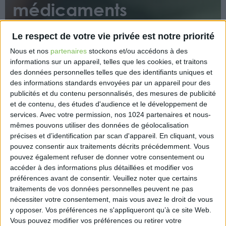
médicaments
Le respect de votre vie privée est notre priorité
Nous et nos
partenaires
stockons et/ou accédons à des
informations sur un appareil, telles que les cookies, et traitons
des données personnelles telles que des identifiants uniques et
des informations standards envoyées par un appareil pour des
Le dernier rapport sur la surveillance des
publicités et du contenu personnalisés, des mesures de publicité
médicaments vétérinaires en post-AMM de
et de contenu, des études d'audience et le développement de
services.
Avec votre permission, nos 1024 partenaires et nous-
l’Agence nationale du médicament vétérinaire
mêmes pouvons utiliser des données de géolocalisation
(ANMV) vient d’être publié. Il annonce pas moins de
précises et d’identification par scan d'appareil. En cliquant, vous
83 déclarations de ruptures de médicaments
pouvez consentir aux traitements décrits précédemment. Vous
vétérinaires en 2021.
pouvez également refuser de donner votre consentement ou
accéder à des informations plus détaillées et modifier vos
https://www.eurex.fr/k4_19480200/
préférences avant de consentir.
Veuillez noter que certains
traitements de vos données personnelles peuvent ne pas
nécessiter votre consentement, mais vous avez le droit de vous
y opposer. Vos préférences ne s'appliqueront qu’à ce site Web.
Vous pouvez modifier vos préférences ou retirer votre