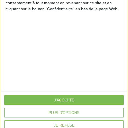
consentement à tout moment en revenant sur ce site et en
Découvrir Cotélib
cliquant sur le bouton "Confidentialité" en bas de la page Web.
Découvrir Cotelib
Nos services
Nos packs
je crée mon activité
Je gère mon activité
libérale
Je sécurise mon activité
À la une
Violette la comptable
J'ACCEPTE
Déclaration Impôt sur le Revenu
PLUS D'OPTIONS
Loueur en Meublé
Côté Retraite
JE REFUSE