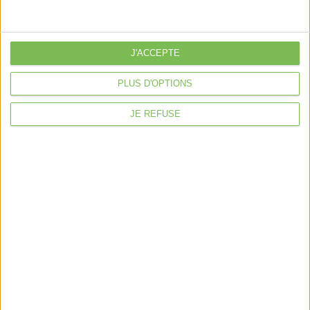
J'ACCEPTE
Mentions légales
Politique de confidentialité
Condition générales de ventes
Fait avec ❤️ par
Verywell Digital
PLUS D'OPTIONS
JE REFUSE