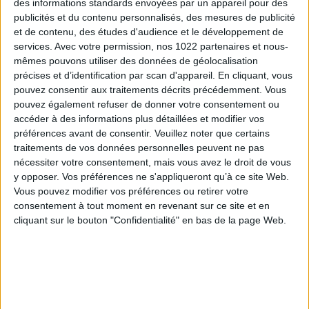
ici pour accéder au contenu spécialement conçu
des informations standards envoyées par un appareil pour des
pour vous guider dans cette démarche.
publicités et du contenu personnalisés, des mesures de publicité
et de contenu, des études d'audience et le développement de
Vous découvrirez ainsi comment créer votre espace
services.
Avec votre permission, nos 1022 partenaires et nous-
et comment profiter au mieux de toutes les
mêmes pouvons utiliser des données de géolocalisation
fonctionnalités disponibles.
précises et d’identification par scan d'appareil. En cliquant, vous
pouvez consentir aux traitements décrits précédemment. Vous
https://www.carpv.fr/dematerialisation-appel-de-
pouvez également refuser de donner votre consentement ou
cotisations-2022/?
accéder à des informations plus détaillées et modifier vos
utm_source=feedly&utm_medium=rss&utm_campaign=d
préférences avant de consentir.
Veuillez noter que certains
appel-de-cotisations-2022
traitements de vos données personnelles peuvent ne pas
nécessiter votre consentement, mais vous avez le droit de vous
y opposer. Vos préférences ne s'appliqueront qu’à ce site Web.
Vous pouvez modifier vos préférences ou retirer votre
consentement à tout moment en revenant sur ce site et en
cliquant sur le bouton "Confidentialité" en bas de la page Web.
Découvrir Cotélib
Découvrir Cotelib
Nos services