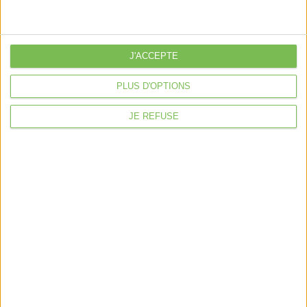
je crée mon activité
Je gère mon activité
libérale
J'ACCEPTE
Je sécurise mon activité
À la une
PLUS D'OPTIONS
Violette la comptable
JE REFUSE
Déclaration Impôt sur le Revenu
Loueur en Meublé
Côté Retraite
Location de bureaux
Examen de Conformité Fiscale
Nous suivre