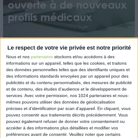
ouverte à de nouveaux
profils médicaux
Le respect de votre vie privée est notre priorité
Nous et nos
partenaires
stockons et/ou accédons à des
informations sur un appareil, telles que les cookies, et traitons
Depuis le 1er juillet 2025, l’Urssaf élargit son offre
des données personnelles telles que des identifiants uniques et
simplifiée de déclaration aux médecins en cumul
des informations standards envoyées par un appareil pour des
emploi-retraite (secteur 1) ainsi qu’aux médecins
publicités et du contenu personnalisés, des mesures de publicité
et de contenu, des études d'audience et le développement de
mobilisés dans les campagnes de vaccination.
services.
Avec votre permission, nos 1024 partenaires et nous-
Les praticiens concernés peuvent s’inscrire via
mêmes pouvons utiliser des données de géolocalisation
précises et d’identification par scan d'appareil. En cliquant, vous
medecins-remplacants.urssaf.fr.
pouvez consentir aux traitements décrits précédemment. Vous
Les médecins retraités déjà actifs sous le statut PAM
pouvez également refuser de donner votre consentement ou
accéder à des informations plus détaillées et modifier vos
pourront opter pour cette offre à compter du 1er
préférences avant de consentir.
Veuillez noter que certains
janvier 2026, sur demande via leur messagerie en