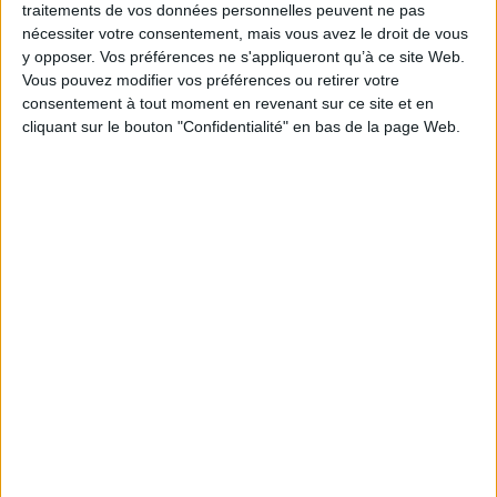
traitements de vos données personnelles peuvent ne pas
ligne.
nécessiter votre consentement, mais vous avez le droit de vous
y opposer. Vos préférences ne s'appliqueront qu’à ce site Web.
L’accès à l’offre est conditionné à l’absence
Vous pouvez modifier vos préférences ou retirer votre
d’exercice simultané d’une autre activité de
consentement à tout moment en revenant sur ce site et en
médecine libérale.
cliquant sur le bouton "Confidentialité" en bas de la page Web.
https://www.urssaf.fr/accueil/actualites/pam-offre-
simplifiee.html
Découvrir Cotélib
Découvrir Cotelib
Nos services
Nos packs