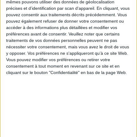
mêmes pouvons utiliser des données de géolocalisation
Le créancier, n’étant pas informé, n’avait pas
précises et d’identification par scan d'appareil. En cliquant, vous
déclaré sa créance dans les délais et a demandé
pouvez consentir aux traitements décrits précédemment. Vous
pouvez également refuser de donner votre consentement ou
un relevé de forclusion pour la déclarer hors délai.
accéder à des informations plus détaillées et modifier vos
Les juges lui ont donné raison, estimant que
préférences avant de consentir.
Veuillez noter que certains
traitements de vos données personnelles peuvent ne pas
l’entreprise devait mentionner toutes les créances,
nécessiter votre consentement, mais vous avez le droit de vous
même contestées.
y opposer. Vos préférences ne s'appliqueront qu’à ce site Web.
Vous pouvez modifier vos préférences ou retirer votre
Cette décision souligne que porter une créance à la
consentement à tout moment en revenant sur ce site et en
connaissance du mandataire n’implique pas de
cliquant sur le bouton "Confidentialité" en bas de la page Web.
reconnaître sa validité, mais est une obligation
légale.
https://www.legifrance.gouv.fr/juri/id/JURITEXT0000499
init=true&page=1&query=n%C2%B0+23-
15715&searchField=ALL&tab_selection=all