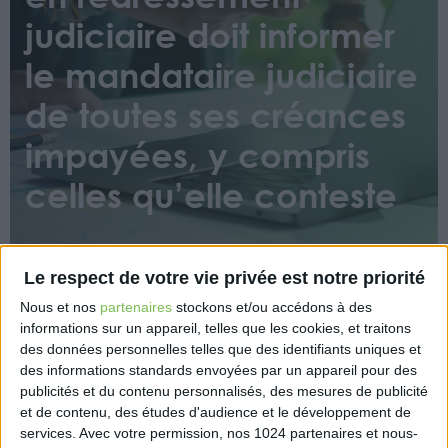
judiciaire doit informer
le mandataire judiciaire
de toutes ses créances
impayées, y compris
celles qu’elle conteste
Le respect de votre vie privée est notre priorité
Nous et nos
partenaires
stockons et/ou accédons à des
informations sur un appareil, telles que les cookies, et traitons
des données personnelles telles que des identifiants uniques et
Dans l’affaire en question, une société n’avait pas
des informations standards envoyées par un appareil pour des
inscrit un créancier sur la liste remise au mandataire,
publicités et du contenu personnalisés, des mesures de publicité
arguant qu’elle ne reconnaissait pas la dette et
et de contenu, des études d'audience et le développement de
avait fait appel d’un jugement antérieur.
services.
Avec votre permission, nos 1024 partenaires et nous-