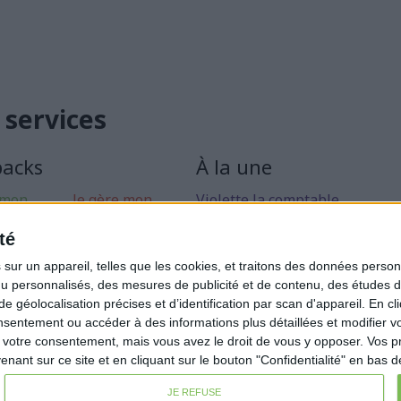
 services
packs
À la une
 mon
Je gère mon
Violette la comptable
 libérale
activité
Déclaration Impôt sur le Reve
té
rise mon
Loueur en Meublé
ur un appareil, telles que les cookies, et traitons des données personn
Côté Retraite
nu personnalisés, des mesures de publicité et de contenu, des études 
éolocalisation précises et d’identification par scan d'appareil. En cl
Location de bureaux
ntement ou accéder à des informations plus détaillées et modifier vo
Examen de Conformité Fiscale
votre consentement, mais vous avez le droit de vous y opposer. Vos p
ant sur ce site et en cliquant sur le bouton "Confidentialité" en bas 
JE REFUSE