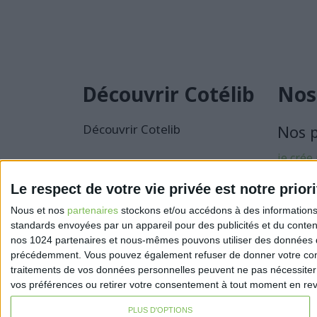
Découvrir Cotélib
Nos
Découvrir Cotelib
Nos 
je crée
activité
Le respect de votre vie privée est notre priori
Je sécu
Nous et nos
partenaires
stockons et/ou accédons à des informations s
activité
standards envoyées par un appareil pour des publicités et du conte
nos 1024 partenaires et nous-mêmes pouvons utiliser des données de g
précédemment. Vous pouvez également refuser de donner votre conse
traitements de vos données personnelles peuvent ne pas nécessiter 
vos préférences ou retirer votre consentement à tout moment en reven
PLUS D'OPTIONS