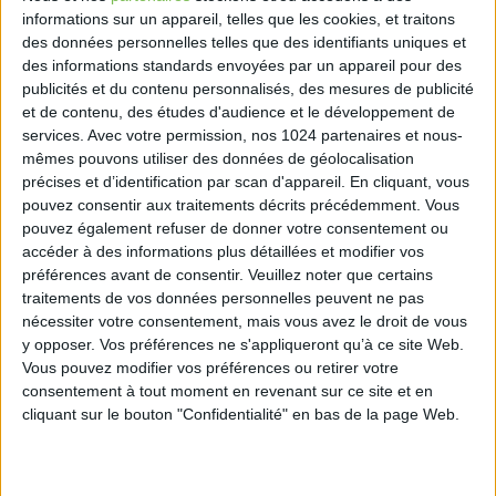
accueils : réponses ou accompagnement pour les
informations sur un appareil, telles que les cookies, et traitons
demandes les plus simples, orientation vers les sites
des données personnelles telles que des identifiants uniques et
des impôts, prise de rendez-vous téléphoniques,
des informations standards envoyées par un appareil pour des
physiques – ou le cas échéant vidéos – pour les
publicités et du contenu personnalisés, des mesures de publicité
et de contenu, des études d'audience et le développement de
demandes plus complexes.
services.
Avec votre permission, nos 1024 partenaires et nous-
Enfin, les deux administrations proposeront des
mêmes pouvons utiliser des données de géolocalisation
rendez-vous communs, sur place, au téléphone ou
précises et d’identification par scan d'appareil. En cliquant, vous
en vidéo, pour les cas très spécifiques (notamment
pouvez consentir aux traitements décrits précédemment. Vous
pour les travailleurs indépendants en difficulté, pour
pouvez également refuser de donner votre consentement ou
des demandes de délais de paiement, création
accéder à des informations plus détaillées et modifier vos
d’entreprise, etc).
préférences avant de consentir.
Veuillez noter que certains
traitements de vos données personnelles peuvent ne pas
https://www.linkedin.com/feed/update/urn:li:activity
nécessiter votre consentement, mais vous avez le droit de vous
y opposer. Vos préférences ne s'appliqueront qu’à ce site Web.
Vous pouvez modifier vos préférences ou retirer votre
consentement à tout moment en revenant sur ce site et en
cliquant sur le bouton "Confidentialité" en bas de la page Web.
Découvrir Cotélib