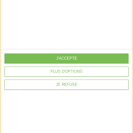
Nous suivre
Mentions légales
Politique de confidentialité
Condition générales de ventes
J'ACCEPTE
Fait avec ❤️ par
Verywell Digital
PLUS D'OPTIONS
JE REFUSE