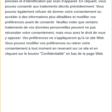
précises et d’identification par scan d'appareil. En cliquant, vous
l’administration fiscale et l’Agence centrale des
pouvez consentir aux traitements décrits précédemment. Vous
organismes de Sécurité sociale (ACOSS) en vue de
pouvez également refuser de donner votre consentement ou
connaître les chiffres d’affaires des micros-
accéder à des informations plus détaillées et modifier vos
préférences avant de consentir.
Veuillez noter que certains
entrepreneurs et de les communiquer aux
traitements de vos données personnelles peuvent ne pas
organismes du régime général versant des
nécessiter votre consentement, mais vous avez le droit de vous
prestations sociales calculées sur ce fondement. Il
y opposer. Vos préférences ne s'appliqueront qu’à ce site Web.
traite également de la gestion particulière de
Vous pouvez modifier vos préférences ou retirer votre
transmission de ces données aux organismes de
consentement à tout moment en revenant sur ce site et en
sécurité sociale chargés du recouvrement pour les
cliquant sur le bouton "Confidentialité" en bas de la page Web.
micro-entrepreneurs établis à Saint-Barthélemy ou
Saint-Martin pendant plus de 5 ans.
https://www.legifrance.gouv.fr/jorf/id/JORFTEXT000048
Découvrir Cotélib