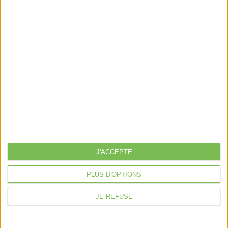
Découvrir Cotelib
Nos services
Nos packs
je crée mon activité
Je gère mon activité
libérale
Je sécurise mon activité
À la une
Violette la comptable
J'ACCEPTE
Déclaration Impôt sur le Revenu
PLUS D'OPTIONS
Loueur en Meublé
Côté Retraite
JE REFUSE
Location de bureaux