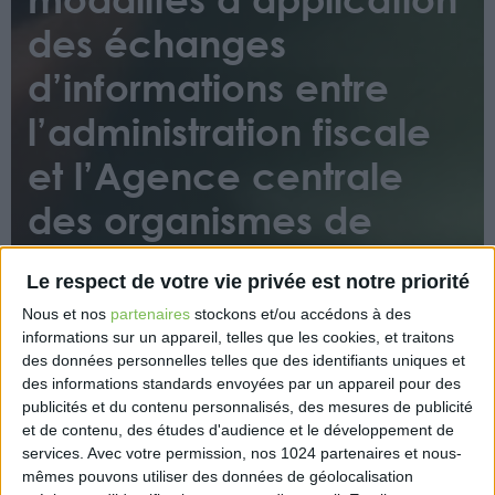
des échanges
d’informations entre
l’administration fiscale
et l’Agence centrale
des organismes de
Sécurité sociale sont
Le respect de votre vie privée est notre priorité
précisées
Nous et nos
partenaires
stockons et/ou accédons à des
informations sur un appareil, telles que les cookies, et traitons
des données personnelles telles que des identifiants uniques et
des informations standards envoyées par un appareil pour des
publicités et du contenu personnalisés, des mesures de publicité
et de contenu, des études d'audience et le développement de
services.
Avec votre permission, nos 1024 partenaires et nous-
mêmes pouvons utiliser des données de géolocalisation
Ce décret définit les modalités d’échanges entre