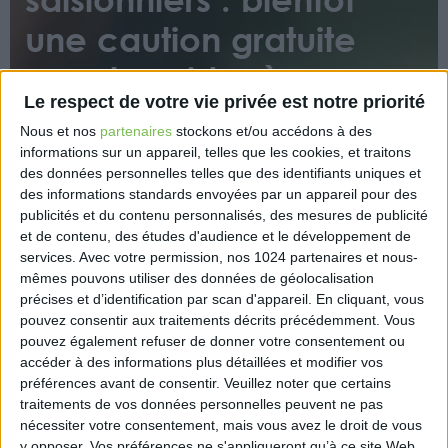
une caution gratuite
pour les aider à se
Le respect de votre vie privée est notre priorité
loger
Nous et nos
partenaires
stockons et/ou accédons à des
informations sur un appareil, telles que les cookies, et traitons
des données personnelles telles que des identifiants uniques et
des informations standards envoyées par un appareil pour des
publicités et du contenu personnalisés, des mesures de publicité
et de contenu, des études d'audience et le développement de
services.
Avec votre permission, nos 1024 partenaires et nous-
mêmes pouvons utiliser des données de géolocalisation
Le groupe Action Logement, piloté par les
précises et d’identification par scan d'appareil. En cliquant, vous
partenaires sociaux, va étendre la garantie locative
pouvez consentir aux traitements décrits précédemment. Vous
Visale aux travailleurs saisonniers et aux
pouvez également refuser de donner votre consentement ou
indépendants.
accéder à des informations plus détaillées et modifier vos
préférences avant de consentir.
Veuillez noter que certains
https://www.capital.fr/immobilier/saisonniers-
traitements de vos données personnelles peuvent ne pas
independants-bientot-une-caution-gratuite-pour-
nécessiter votre consentement, mais vous avez le droit de vous
vous-aider-a-vous-loger-1471580
y opposer. Vos préférences ne s'appliqueront qu’à ce site Web.