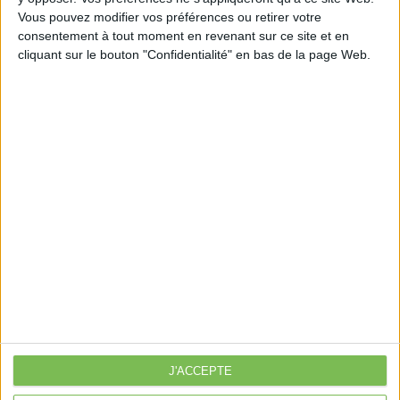
Vous pouvez modifier vos préférences ou retirer votre
consentement à tout moment en revenant sur ce site et en
cliquant sur le bouton "Confidentialité" en bas de la page Web.
Découvrir Cotélib
Découvrir Cotelib
Nos services
Nos packs
je crée mon activité
Je gère mon activité
libérale
Je sécurise mon activité
À la une
J'ACCEPTE
Violette la comptable