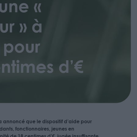
une «
ur » à
 pour
ntimes d’€
e a annoncé que le dispositif d’aide pour
ndants, fonctionnaires, jeunes en
nité de 18 centimes d’€, jugée insuffisante