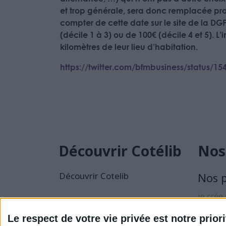
et trop générale, sera donc remplacée prog
compter de cette date sur le site de la DG
(décile 1 à 3) ou de 100€ (décile 4 et 5). L
kilomètres de leur lieu d’habitation.
https://twitter.com/bfmbusiness/status
Découvrir Cotélib
Nos
Découvrir Cotelib
Nos 
je crée
activité
Le respect de votre vie privée est notre priori
Je sécu