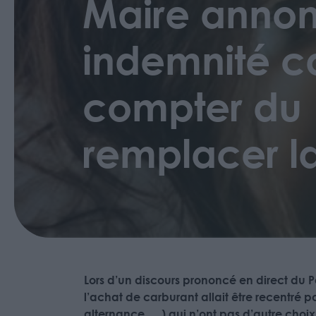
Maire annon
indemnité ca
compter du 
remplacer l
Lors d’un discours prononcé en direct du Pal
l’achat de carburant allait être recentré po
alternance, …) qui n’ont pas d’autre choix 