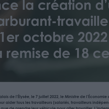
ce la création d’
rburant-travaille
1er octobre 2022
a remise de 18 ce
ais de l’Élysée, le 7 juillet 2022, le Ministre de l’Économi
ur aider tous les travailleurs (salariés, travailleurs indépe
que de prendre leur véhicule pour aller travailler. L’indem