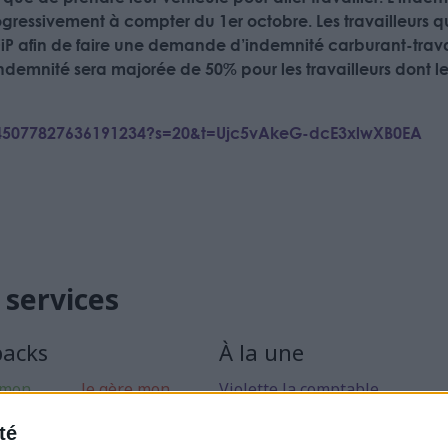
ressivement à compter du 1er octobre. Les travailleurs qui 
FiP afin de faire une demande d’indemnité carburant-trava
’indemnité sera majorée de 50% pour les travailleurs dont le
/1545077827636191234?s=20&t=Ujc5vAkeG-dcE3xlwXB0EA
 services
packs
À la une
 mon
Je gère mon
Violette la comptable
 libérale
activité
Déclaration Impôt sur le Reve
té
rise mon