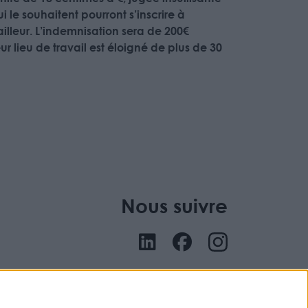
le souhaitent pourront s’inscrire à
illeur. L’indemnisation sera de 200€
ur lieu de travail est éloigné de plus de 30
Nous suivre
nu