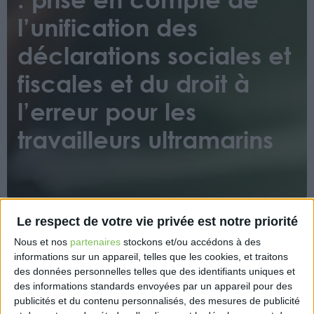
l’unification des
déclarations sociales et
fiscales et du droit à
l’erreur pour les
travailleurs ultramarins
Le respect de votre vie privée est notre priorité
Nous et nos
partenaires
stockons et/ou accédons à des
Ce décret précise les modalités d’application de
informations sur un appareil, telles que les cookies, et traitons
l’unification des déclarations fiscales et sociales des
des données personnelles telles que des identifiants uniques et
des informations standards envoyées par un appareil pour des
travailleurs indépendants agricoles prévue à
publicités et du contenu personnalisés, des mesures de publicité
l’article 25 modifié de la loi n°2020-1576 du 14