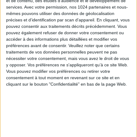
et de contenu, des études d'audience et le développement de
décembre 2020 de financement de la Sécurité
services.
Avec votre permission, nos 1024 partenaires et nous-
sociale pour 2021. Cette mesure de simplification
mêmes pouvons utiliser des données de géolocalisation
conduit les travailleurs indépendants agricoles à
précises et d’identification par scan d'appareil. En cliquant, vous
déclarer de manière simultanée, dématérialisée et
pouvez consentir aux traitements décrits précédemment. Vous
immédiate leurs revenus aux administrations fiscales
pouvez également refuser de donner votre consentement ou
accéder à des informations plus détaillées et modifier vos
et aux organismes de protection sociale. Les
préférences avant de consentir.
Veuillez noter que certains
dispositions relatives à la déclaration des revenus
traitements de vos données personnelles peuvent ne pas
professionnels des travailleurs indépendants
nécessiter votre consentement, mais vous avez le droit de vous
agricoles renvoient désormais à celles relatives à la
y opposer. Vos préférences ne s'appliqueront qu’à ce site Web.
déclaration fiscale de revenus et ses modalités de
Vous pouvez modifier vos préférences ou retirer votre
réalisation.
consentement à tout moment en revenant sur ce site et en
Ce décret précise également les conditions de mise
cliquant sur le bouton "Confidentialité" en bas de la page Web.
en œuvre pour les travailleurs indépendants
agricoles ultramarins de l’article 2 de la loi n° 2018-
727 du 10 août 2018, permettant l’application d’une
règle de droit commun d’absence de sanction en
cas de non versement des cotisations et des
contributions sociales aux dates limites d’exigibilité,
sous certaines conditions