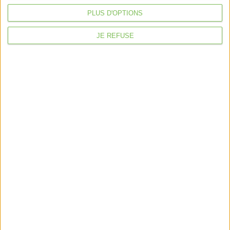
Violette la comptable
PLUS D'OPTIONS
Déclaration Impôt sur le Revenu
JE REFUSE
Loueur en Meublé
Côté Retraite
Location de bureaux
Examen de Conformité Fiscale
Nous suivre
Mentions légales
Politique de confidentialité
Condition générales de ventes
Fait avec ❤️ par
Verywell Digital