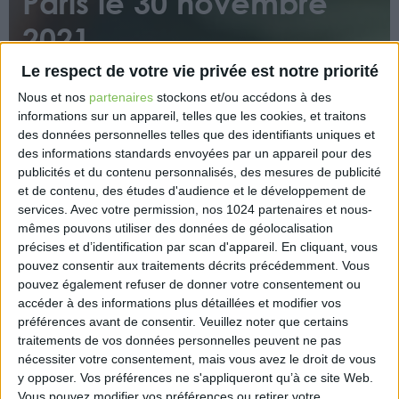
Paris le 30 novembre
2021
Le respect de votre vie privée est notre priorité
Nous et nos
partenaires
stockons et/ou accédons à des
informations sur un appareil, telles que les cookies, et traitons
des données personnelles telles que des identifiants uniques et
des informations standards envoyées par un appareil pour des
publicités et du contenu personnalisés, des mesures de publicité
Cet évènement réunira l’ensemble des acteurs de la
et de contenu, des études d'audience et le développement de
transmission d’entreprise, de 9h à 18h, RIVE
services.
Avec votre permission, nos 1024 partenaires et nous-
Montparnasse, 44 Boulevard de Vaugirard , 75015
mêmes pouvons utiliser des données de géolocalisation
précises et d’identification par scan d'appareil. En cliquant, vous
Paris. Il s’adresse aux chefs d’entreprise, dirigeants
pouvez consentir aux traitements décrits précédemment. Vous
ou entrepreneurs ayant un projet de cession ou de
pouvez également refuser de donner votre consentement ou
reprise d’entreprise.
accéder à des informations plus détaillées et modifier vos
préférences avant de consentir.
Veuillez noter que certains
https://www.transfair.pro/
traitements de vos données personnelles peuvent ne pas
nécessiter votre consentement, mais vous avez le droit de vous
y opposer. Vos préférences ne s'appliqueront qu’à ce site Web.
Vous pouvez modifier vos préférences ou retirer votre