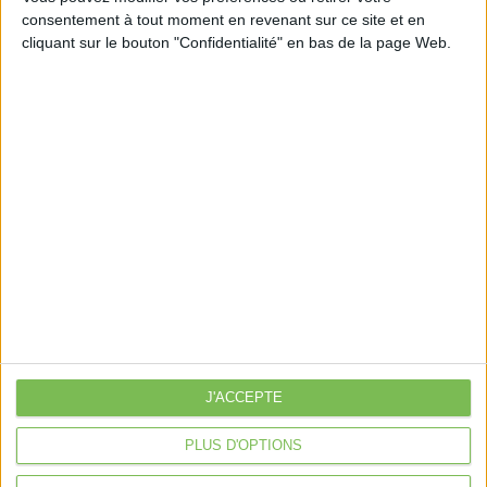
consentement à tout moment en revenant sur ce site et en
cliquant sur le bouton "Confidentialité" en bas de la page Web.
Découvrir Cotélib
Découvrir Cotelib
Nos services
Nos packs
je crée mon activité
Je gère mon activité
libérale
Je sécurise mon activité
À la une
Violette la comptable
J'ACCEPTE
Déclaration Impôt sur le Revenu
PLUS D'OPTIONS
Loueur en Meublé