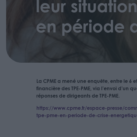
leur situati
en période 
La CPME a mené une enquête, entre le 6 et 
financière des TPE-PME, via l’envoi d’un q
réponses de dirigeants de TPE-PME.
https://www.cpme.fr/espace-presse/comm
tpe-pme-en-periode-de-crise-energetiq