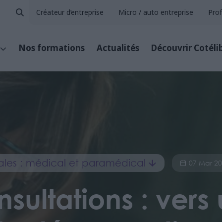
Créateur d’entreprise
Micro / auto entreprise
Prof
Nos formations
Actualités
Découvrir Cotéli
érales : médical et paramédical
07 Mar 2
nsultations : vers