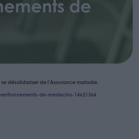
nements de
 se désolidariser de l’Assurance maladie.
onventionnements-de-medecins-1462136
6