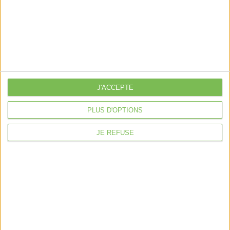
Découvrir Cotelib
Nos services
Nos packs
je crée mon activité
Je gère mon activité
J'ACCEPTE
libérale
PLUS D'OPTIONS
Je sécurise mon activité
À la une
JE REFUSE
Violette la comptable
Déclaration Impôt sur le Revenu
Loueur en Meublé
Côté Retraite
Location de bureaux