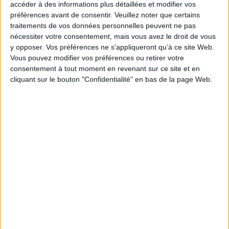
loi a notamment pour objectif de donner plus
accéder à des informations plus détaillées et modifier vos
d’attractivité aux SEL en rendant les textes plus clairs
préférences avant de consentir.
Veuillez noter que certains
traitements de vos données personnelles peuvent ne pas
et donc plus simples à comprendre pour les
nécessiter votre consentement, mais vous avez le droit de vous
professions libérales réglementées. Elle abroge
y opposer. Vos préférences ne s'appliqueront qu’à ce site Web.
toutes les règles qui s’appliquent jusqu’alors. Au
Vous pouvez modifier vos préférences ou retirer votre
passage, il faut souligner qu’elle reprend une
consentement à tout moment en revenant sur ce site et en
grande partie des dispositions qui étaient
cliquant sur le bouton "Confidentialité" en bas de la page Web.
applicables, sans les modifier. Mais elle apporte
également certaines nouveautés. Ce dossier fait le
point sur la réforme du statut de la société
d’exercice libéral (SEL).
https://www.lecoindesentrepreneurs.fr/reforme-
statut-societe-exercice-liberal-sel/
Découvrir Cotélib