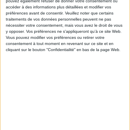
pouvez également refuser de donner votre consentement ou
accéder à des informations plus détaillées et modifier vos
Un décret liste les professions relevant de la famille
préférences avant de consentir.
Veuillez noter que certains
des professions juridiques ou judiciaires
traitements de vos données personnelles peuvent ne pas
conformément à l’article 2 de l’ordonnance n° 2023-
nécessiter votre consentement, mais vous avez le droit de vous
77 du 8 février 2023 relative à l’exercice en société
y opposer. Vos préférences ne s'appliqueront qu’à ce site Web.
des professions libérales réglementées.
Vous pouvez modifier vos préférences ou retirer votre
consentement à tout moment en revenant sur ce site et en
https://www.legifrance.gouv.fr/jorf/id/JORFTEXT000048
cliquant sur le bouton "Confidentialité" en bas de la page Web.
Découvrir Cotélib
Découvrir Cotelib
Nos services
Nos packs