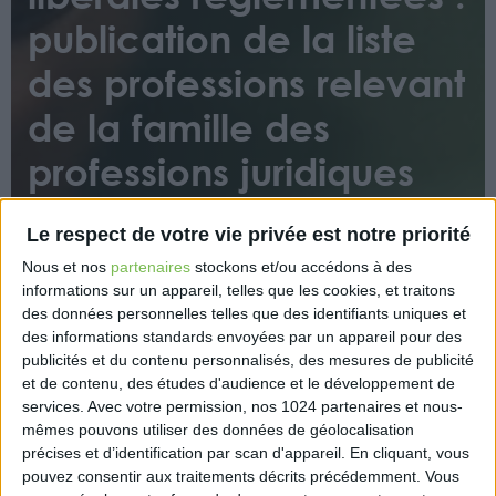
publication de la liste
des professions relevant
de la famille des
professions juridiques
ou judiciaires prévue à
Le respect de votre vie privée est notre priorité
l’article 2 de
Nous et nos
partenaires
stockons et/ou accédons à des
l’ordonnance n°2023-77
informations sur un appareil, telles que les cookies, et traitons
des données personnelles telles que des identifiants uniques et
du 8 février 2023
des informations standards envoyées par un appareil pour des
publicités et du contenu personnalisés, des mesures de publicité
et de contenu, des études d'audience et le développement de
services.
Avec votre permission, nos 1024 partenaires et nous-
mêmes pouvons utiliser des données de géolocalisation
précises et d’identification par scan d'appareil. En cliquant, vous
pouvez consentir aux traitements décrits précédemment. Vous