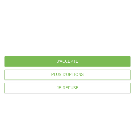
je crée mon activité
Je gère mon activité
libérale
Je sécurise mon activité
À la une
Violette la comptable
Déclaration Impôt sur le Revenu
J'ACCEPTE
Loueur en Meublé
PLUS D'OPTIONS
Côté Retraite
Location de bureaux
JE REFUSE
Examen de Conformité Fiscale
Nous suivre