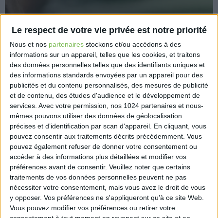
Le respect de votre vie privée est notre priorité
Nous et nos
partenaires
stockons et/ou accédons à des
informations sur un appareil, telles que les cookies, et traitons
Le Smic augmente d’environ 35€ brut par mois à
des données personnelles telles que des identifiants uniques et
partir du 1er octobre 2021 en raison d’une hausse de
des informations standards envoyées par un appareil pour des
l’inflation. Un arrêté publié au Journal officiel du 30
publicités et du contenu personnalisés, des mesures de publicité
septembre 2021 porte le salaire minimum à 1
et de contenu, des études d'audience et le développement de
services.
Avec votre permission, nos 1024 partenaires et nous-
589,47€ (brut mensuel) pour un temps plein.
mêmes pouvons utiliser des données de géolocalisation
https://www.service-
précises et d’identification par scan d'appareil. En cliquant, vous
pouvez consentir aux traitements décrits précédemment. Vous
public.fr/particuliers/actualites/A15164?xtor=RSS-
pouvez également refuser de donner votre consentement ou
111
accéder à des informations plus détaillées et modifier vos
préférences avant de consentir.
Veuillez noter que certains
traitements de vos données personnelles peuvent ne pas
nécessiter votre consentement, mais vous avez le droit de vous
y opposer. Vos préférences ne s'appliqueront qu’à ce site Web.
Vous pouvez modifier vos préférences ou retirer votre
Découvrir Cotélib
consentement à tout moment en revenant sur ce site et en