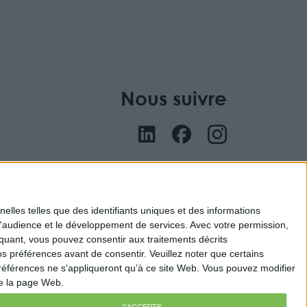
Nous suivre
nu
elles telles que des identifiants uniques et des informations
d'audience et le développement de services.
Avec votre permission,
iquant, vous pouvez consentir aux traitements décrits
s préférences avant de consentir.
Veuillez noter que certains
références ne s'appliqueront qu’à ce site Web. Vous pouvez modifier
de la page Web.
J'ACCEPTE