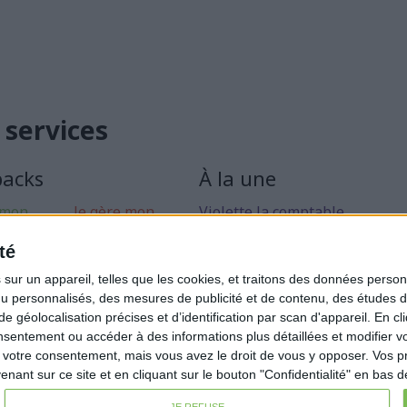
 services
packs
À la une
 mon
Je gère mon
Violette la comptable
 libérale
activité
Déclaration Impôt sur le Reve
té
rise mon
Loueur en Meublé
ur un appareil, telles que les cookies, et traitons des données personn
Côté Retraite
nu personnalisés, des mesures de publicité et de contenu, des études 
éolocalisation précises et d’identification par scan d'appareil. En cl
Location de bureaux
ntement ou accéder à des informations plus détaillées et modifier vo
Examen de Conformité Fiscale
votre consentement, mais vous avez le droit de vous y opposer. Vos p
ant sur ce site et en cliquant sur le bouton "Confidentialité" en bas 
JE REFUSE