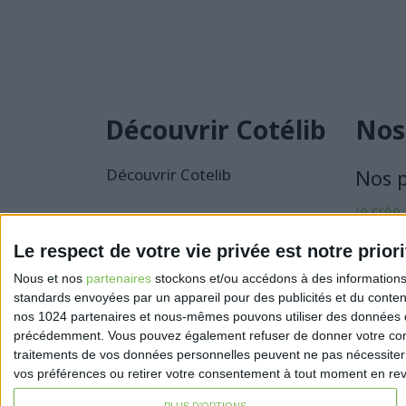
Découvrir Cotélib
Nos
Découvrir Cotelib
Nos 
je crée
activité
Le respect de votre vie privée est notre priori
Je sécu
Nous et nos
partenaires
stockons et/ou accédons à des informations s
activité
standards envoyées par un appareil pour des publicités et du conte
nos 1024 partenaires et nous-mêmes pouvons utiliser des données de g
précédemment. Vous pouvez également refuser de donner votre conse
traitements de vos données personnelles peuvent ne pas nécessiter 
vos préférences ou retirer votre consentement à tout moment en reven
PLUS D'OPTIONS