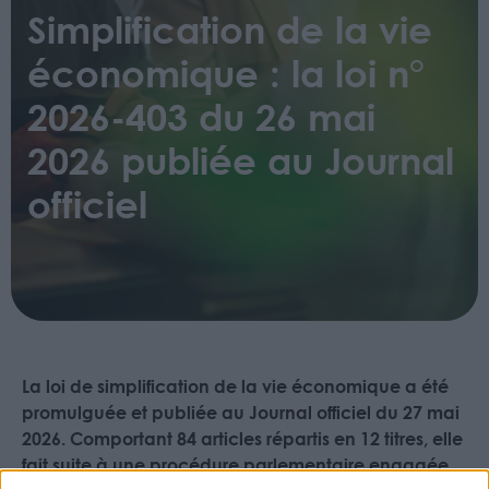
Simplification de la vie
économique : la loi n°
2026-403 du 26 mai
2026 publiée au Journal
officiel
La loi de simplification de la vie économique a été
promulguée et publiée au Journal officiel du 27 mai
2026. Comportant 84 articles répartis en 12 titres, elle
fait suite à une procédure parlementaire engagée