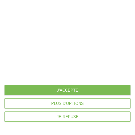
https://www.legifrance.gouv.fr/jorf/id/JORFTEXT000054
Découvrir Cotélib
Découvrir Cotelib
Nos services
Nos packs
J'ACCEPTE
je crée mon activité
Je gère mon activité
PLUS D'OPTIONS
libérale
JE REFUSE
Je sécurise mon activité
À la une