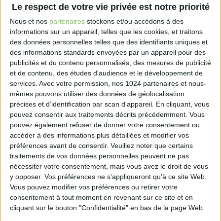
en avril 2024 et à la décision n° 2026-903 DC du 21
Le respect de votre vie privée est notre priorité
mai 2026 par laquelle le Conseil constitutionnel a
Nous et nos
partenaires
stockons et/ou accédons à des
censuré de nombreuses dispositions introduites
informations sur un appareil, telles que les cookies, et traitons
comme cavaliers législatifs.
des données personnelles telles que des identifiants uniques et
Plusieurs mesures intéressent directement les
des informations standards envoyées par un appareil pour des
professions libérales du droit et du chiffre et leurs
publicités et du contenu personnalisés, des mesures de publicité
clients.
et de contenu, des études d'audience et le développement de
L’article 6 supprime la déclaration spécifique du
services.
Avec votre permission, nos 1024 partenaires et nous-
mécénat prévue à l’article 238 bis du Code général
mêmes pouvons utiliser des données de géolocalisation
précises et d’identification par scan d'appareil. En cliquant, vous
des impôts et intègre cette information au rapport
pouvez consentir aux traitements décrits précédemment. Vous
de gestion, à compter du 1er janvier 2027. L’article 8
pouvez également refuser de donner votre consentement ou
étend le « rescrit valeur » de l’article L. 18 du Livre des
accéder à des informations plus détaillées et modifier vos
procédures fiscales aux micro, petites et moyennes
préférences avant de consentir.
Veuillez noter que certains
entreprises, l’absence de réponse de
traitements de vos données personnelles peuvent ne pas
l’administration dans le délai imparti valant
nécessiter votre consentement, mais vous avez le droit de vous
désormais accord sur la valeur estimée. L’article 22
y opposer. Vos préférences ne s'appliqueront qu’à ce site Web.
Vous pouvez modifier vos préférences ou retirer votre
actualise les procédures d’information préalable
consentement à tout moment en revenant sur ce site et en
des salariés en cas de vente de fonds de
cliquant sur le bouton "Confidentialité" en bas de la page Web.
commerce, en substituant les références au comité