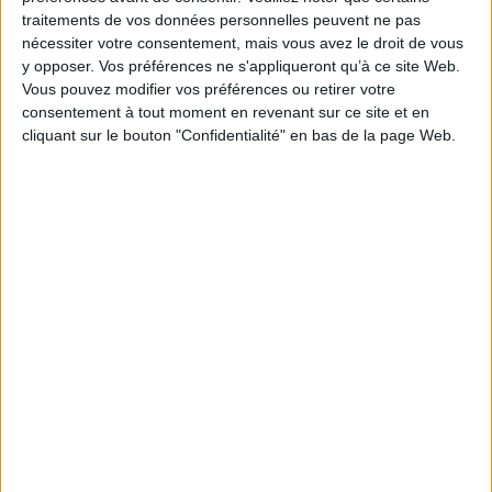
utm_source=feedly&utm_medium=rss&utm_campaign
traitements de vos données personnelles peuvent ne pas
rapport-de-loms-souligne-le-deficit-
nécessiter votre consentement, mais vous avez le droit de vous
dinvestissement-dans-la-sante-mentale-au-
y opposer. Vos préférences ne s'appliqueront qu’à ce site Web.
niveau-mondial
Vous pouvez modifier vos préférences ou retirer votre
consentement à tout moment en revenant sur ce site et en
cliquant sur le bouton "Confidentialité" en bas de la page Web.
Découvrir Cotélib
Découvrir Cotelib
Nos services
Nos packs
je crée mon activité
Je gère mon activité
libérale
Je sécurise mon activité