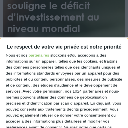
souligne le déficit
d’investissement au
niveau mondial
Le respect de votre vie privée est notre priorité
Nous et nos
partenaires
stockons et/ou accédons à des
informations sur un appareil, telles que les cookies, et traitons
des données personnelles telles que des identifiants uniques et
des informations standards envoyées par un appareil pour des
Dans le monde, la plupart des objectifs en matière
publicités et du contenu personnalisés, des mesures de publicité
de santé mentale fixé pour 2020 ne sont pas atteints,
et de contenu, des études d'audience et le développement de
observe l’OMS dans son nouvel Atlas de la santé
services.
Avec votre permission, nos 1024 partenaires et nous-
mentale.
mêmes pouvons utiliser des données de géolocalisation
précises et d’identification par scan d'appareil. En cliquant, vous
https://www.actusoins.com/354392/un-rapport-de-
pouvez consentir aux traitements décrits précédemment. Vous
loms-souligne-le-deficit-dinvestissement-dans-la-
pouvez également refuser de donner votre consentement ou
sante-mentale-au-niveau-mondial.html?
accéder à des informations plus détaillées et modifier vos
préférences avant de consentir.
Veuillez noter que certains