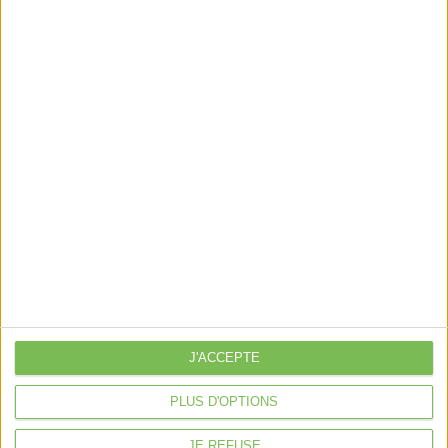
Déclaration Impôt sur le Revenu
Loueur en Meublé
Côté Retraite
Location de bureaux
Examen de Conformité Fiscale
Nous suivre
Mentions légales
Politique de confidentialité
Condition générales de ventes
Fait avec ❤️ par
Verywell Digital
J'ACCEPTE
PLUS D'OPTIONS
JE REFUSE