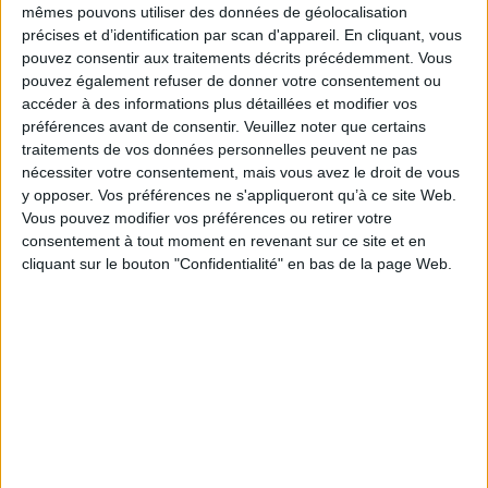
mêmes pouvons utiliser des données de géolocalisation
précises et d’identification par scan d'appareil. En cliquant, vous
pouvez consentir aux traitements décrits précédemment. Vous
pouvez également refuser de donner votre consentement ou
accéder à des informations plus détaillées et modifier vos
Découvrir Cotélib
préférences avant de consentir.
Veuillez noter que certains
traitements de vos données personnelles peuvent ne pas
Découvrir Cotelib
nécessiter votre consentement, mais vous avez le droit de vous
y opposer. Vos préférences ne s'appliqueront qu’à ce site Web.
Vous pouvez modifier vos préférences ou retirer votre
Nos services
consentement à tout moment en revenant sur ce site et en
cliquant sur le bouton "Confidentialité" en bas de la page Web.
Nos packs
je crée mon activité
Je gère mon activité
libérale
Je sécurise mon activité
À la une
Violette la comptable