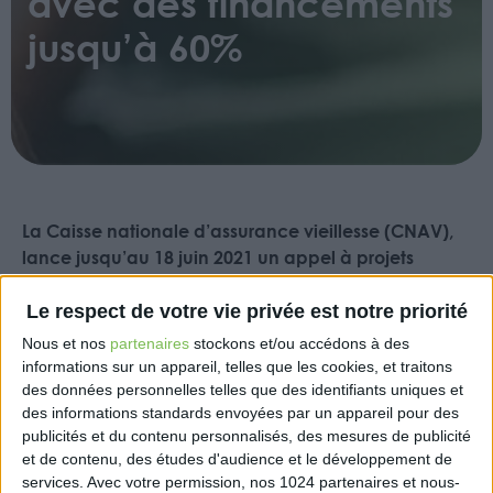
avec des financements
jusqu’à 60%
La Caisse nationale d’assurance vieillesse (CNAV),
lance jusqu’au 18 juin 2021 un appel à projets
national prenant la forme d’une aide aux
investissements dans les « résidences autonomie »
Le respect de votre vie privée est notre priorité
(anciennement logements foyers). Le financement
Nous et nos
partenaires
stockons et/ou accédons à des
peut atteindre 60% des dépenses visant à améliorer
informations sur un appareil, telles que les cookies, et traitons
le cadre de vie et favoriser la vie sociale et le
des données personnelles telles que des identifiants uniques et
maintien de l’autonomie des retraités.
des informations standards envoyées par un appareil pour des
publicités et du contenu personnalisés, des mesures de publicité
https://www.lassuranceretraite.fr/portail-
et de contenu, des études d'audience et le développement de
services.
Avec votre permission, nos 1024 partenaires et nous-
info/files/live/sites/pub/files/PDF/Appel%20a%20proj