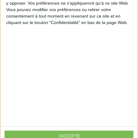
lactualite-employeur/envoi-de-releves-de-dette-
y opposer. Vos préférences ne s'appliqueront qu’à ce site Web.
Vous pouvez modifier vos préférences ou retirer votre
urssaf.html
consentement à tout moment en revenant sur ce site et en
cliquant sur le bouton "Confidentialité" en bas de la page Web.
Découvrir Cotélib
Découvrir Cotelib
Nos services
Nos packs
je crée mon activité
Je gère mon activité
libérale
Je sécurise mon activité
À la une
J'ACCEPTE