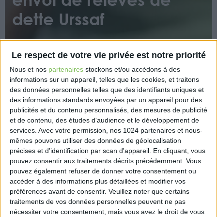
dette Urssaf
Le respect de votre vie privée est notre priorité
Nous et nos
partenaires
stockons et/ou accédons à des
informations sur un appareil, telles que les cookies, et traitons
des données personnelles telles que des identifiants uniques et
Pendant la crise sanitaire, l’Urssaf a mis en place des
des informations standards envoyées par un appareil pour des
mesures d’accompagnement auprès des
publicités et du contenu personnalisés, des mesures de publicité
et de contenu, des études d'audience et le développement de
entreprises, en permettant le report du paiement des
services.
Avec votre permission, nos 1024 partenaires et nous-
cotisations sociales et en facilitant l’octroi de délais
mêmes pouvons utiliser des données de géolocalisation
de paiement. Ces mesures ont désormais pris fin.
précises et d’identification par scan d'appareil. En cliquant, vous
Les employeurs débiteurs qui ne bénéficient pas de
pouvez consentir aux traitements décrits précédemment. Vous
délai de paiement et qui ont des dettes auprès de
pouvez également refuser de donner votre consentement ou
l’Urssaf vont recevoir prochainement un relevé de
accéder à des informations plus détaillées et modifier vos
dette accompagné d’une fiche pratique.
préférences avant de consentir.
Veuillez noter que certains
traitements de vos données personnelles peuvent ne pas
https://www.urssaf.fr/portail/home/actualites/toute-
nécessiter votre consentement, mais vous avez le droit de vous