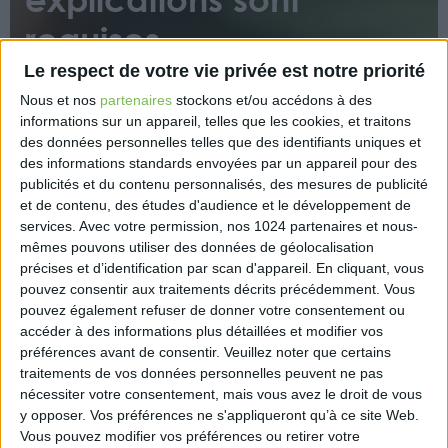
requises
Le respect de votre vie privée est notre priorité
Nous et nos
partenaires
stockons et/ou accédons à des
informations sur un appareil, telles que les cookies, et traitons
des données personnelles telles que des identifiants uniques et
des informations standards envoyées par un appareil pour des
publicités et du contenu personnalisés, des mesures de publicité
La proposition de rectification adressée à un
et de contenu, des études d'audience et le développement de
dirigeant à l’issue du contrôle fiscal de sa société
services.
Avec votre permission, nos 1024 partenaires et nous-
mêmes pouvons utiliser des données de géolocalisation
doit contenir les explications suffisantes pour lui
précises et d’identification par scan d'appareil. En cliquant, vous
permettre de formuler ses observations ou de faire
pouvez consentir aux traitements décrits précédemment. Vous
connaître son acceptation.
pouvez également refuser de donner votre consentement ou
accéder à des informations plus détaillées et modifier vos
https://www.eurex.fr/k4_18912827/
préférences avant de consentir.
Veuillez noter que certains
traitements de vos données personnelles peuvent ne pas
nécessiter votre consentement, mais vous avez le droit de vous
y opposer. Vos préférences ne s'appliqueront qu’à ce site Web.
Vous pouvez modifier vos préférences ou retirer votre