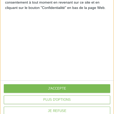
consentement à tout moment en revenant sur ce site et en
Découvrir Cotélib
cliquant sur le bouton "Confidentialité" en bas de la page Web.
Découvrir Cotelib
Nos services
Nos packs
je crée mon activité
Je gère mon activité
libérale
Je sécurise mon activité
À la une
Violette la comptable
J'ACCEPTE
Déclaration Impôt sur le Revenu
Loueur en Meublé
PLUS D'OPTIONS
Côté Retraite
JE REFUSE