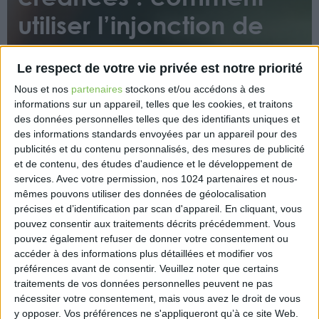
utiliser l’injonction de
payer ?
Le respect de votre vie privée est notre priorité
Nous et nos
partenaires
stockons et/ou accédons à des
informations sur un appareil, telles que les cookies, et traitons
des données personnelles telles que des identifiants uniques et
des informations standards envoyées par un appareil pour des
publicités et du contenu personnalisés, des mesures de publicité
et de contenu, des études d'audience et le développement de
L’encaissement des factures en retard est un
services.
Avec votre permission, nos 1024 partenaires et nous-
véritable enjeu de trésorerie, et donc de survie des
mêmes pouvons utiliser des données de géolocalisation
entreprises, tout particulièrement en période de
précises et d’identification par scan d'appareil. En cliquant, vous
crise. Lorsque les relances amiables ont échoué,
pouvez consentir aux traitements décrits précédemment. Vous
l’injonction de payer permet de lancer une
pouvez également refuser de donner votre consentement ou
accéder à des informations plus détaillées et modifier vos
procédure judiciaire peu coûteuse. Comment y
préférences avant de consentir.
Veuillez noter que certains
avoir recours ?
traitements de vos données personnelles peuvent ne pas
nécessiter votre consentement, mais vous avez le droit de vous
https://www.eurex.fr/k4_17817218/
y opposer. Vos préférences ne s'appliqueront qu’à ce site Web.