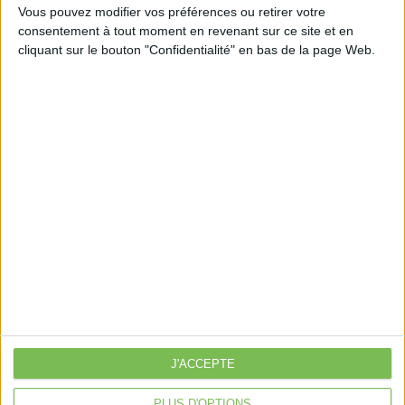
Vous pouvez modifier vos préférences ou retirer votre
consentement à tout moment en revenant sur ce site et en
cliquant sur le bouton "Confidentialité" en bas de la page Web.
Découvrir Cotélib
Découvrir Cotelib
Nos services
Nos packs
je crée mon activité
Je gère mon activité
libérale
Je sécurise mon activité
À la une
J'ACCEPTE
Violette la comptable
Déclaration Impôt sur le Revenu
PLUS D'OPTIONS