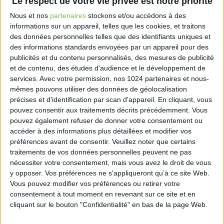
Le respect de votre vie privée est notre priorité
en cohérence d’ensemble des régimes de retraite
Nous et nos
partenaires
stockons et/ou accédons à des
complémentaire, d’invalidité-décès et de
informations sur un appareil, telles que les cookies, et traitons
prestations complémentaires de vieillesse des
des données personnelles telles que des identifiants uniques et
professions libérales. Pris en application des articles
des informations standards envoyées par un appareil pour des
L. 644-1, L. 644-2 et L. 645-1 du Code de la sécurité
publicités et du contenu personnalisés, des mesures de publicité
sociale, il modifie 27 décrets sectoriels couvrant
et de contenu, des études d'audience et le développement de
l’ensemble des sections professionnelles de la
services.
Avec votre permission, nos 1024 partenaires et nous-
CNAVPL et entre en vigueur le 1er juillet 2026.
mêmes pouvons utiliser des données de géolocalisation
précises et d’identification par scan d'appareil. En cliquant, vous
La réforme poursuit deux objectifs principaux :
pouvez consentir aux traitements décrits précédemment. Vous
regrouper l’ensemble des dispositions relatives aux
pouvez également refuser de donner votre consentement ou
cotisations dans les décrets instituant les régimes, et
accéder à des informations plus détaillées et modifier vos
substituer aux statuts existants des règlements
préférences avant de consentir.
Veuillez noter que certains
approuvés par arrêté ministériel après avis de la
traitements de vos données personnelles peuvent ne pas
CNAVPL. Sont concernées les professions de santé,
nécessiter votre consentement, mais vous avez le droit de vous
les professions juridiques et les professions du chiffre,
y opposer. Vos préférences ne s'appliqueront qu’à ce site Web.
Vous pouvez modifier vos préférences ou retirer votre
notamment les experts-comptables et les
consentement à tout moment en revenant sur ce site et en
commissaires aux comptes.
cliquant sur le bouton "Confidentialité" en bas de la page Web.
Pour la profession comptable, le texte modifie le
décret n° 53-506 du 21 mai 1953 (retraite