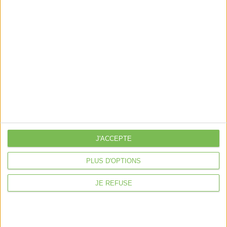
Découvrir Cotélib
Découvrir Cotelib
Nos services
Nos packs
J'ACCEPTE
je crée mon activité
Je gère mon activité
PLUS D'OPTIONS
libérale
Je sécurise mon activité
JE REFUSE
À la une
Violette la comptable