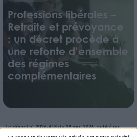
Professions libérales –
Retraite et prévoyance
: un décret procède à
une refonte d’ensemble
des régimes
complémentaires
Le décret n° 2026-418 du 29 mai 2026, publié au
Journal officiel du 31 mai 2026, procède à une mise