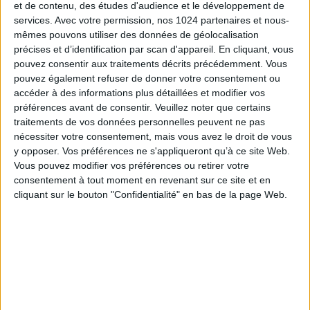
avril 2025.
et de contenu, des études d'audience et le développement de
services.
Avec votre permission, nos 1024 partenaires et nous-
L’examen des demandes d’agrément (initiales ou
mêmes pouvons utiliser des données de géolocalisation
renouvellements) est confié à la DGCCRF, qui
précises et d’identification par scan d'appareil. En cliquant, vous
pouvez consentir aux traitements décrits précédemment. Vous
dispose d’un délai de trois mois pour se prononcer.
pouvez également refuser de donner votre consentement ou
L’agrément est délivré pour cinq ans et peut être
accéder à des informations plus détaillées et modifier vos
retiré si les conditions cessent d’être remplies.
préférences avant de consentir.
Veuillez noter que certains
traitements de vos données personnelles peuvent ne pas
Le texte introduit également une obligation accrue
nécessiter votre consentement, mais vous avez le droit de vous
de transparence : toute entité qui engage une
y opposer. Vos préférences ne s'appliqueront qu’à ce site Web.
action de groupe devra publier, au plus tard le jour
Vous pouvez modifier vos préférences ou retirer votre
de son initiation, l’identité de ses principaux
consentement à tout moment en revenant sur ce site et en
financeurs ainsi que les éléments essentiels des
cliquant sur le bouton "Confidentialité" en bas de la page Web.
contrats de financement, afin de prévenir les risques
de conflits d’intérêts.
Applicable à compter du 1er janvier 2026, le décret
parachève la transposition de la directive
européenne sur les actions représentatives et
instaure un cadre harmonisé de contrôle et de