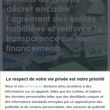
décret encadre
l’agrément des entités
habilitées et renforce la
transparence sur leurs
financements
Le respect de votre vie privée est notre priorité
Nous et nos
partenaires
stockons et/ou accédons à des
Un décret du 10 décembre 2025 précise les
informations sur un appareil, telles que les cookies, et traitons
modalités d’agrément des associations et entités
des données personnelles telles que des identifiants uniques et
autorisées à mener des actions de groupe, y
des informations standards envoyées par un appareil pour des
compris transfrontières, conformément à la loi du 30
publicités et du contenu personnalisés, des mesures de publicité