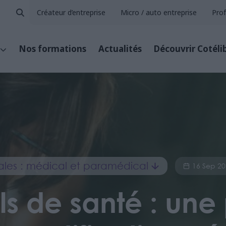
Créateur d’entreprise
Micro / auto entreprise
Prof
Nos formations
Actualités
Découvrir Cotéli
érales : médical et paramédical
16 Sep 2
ls de santé : une