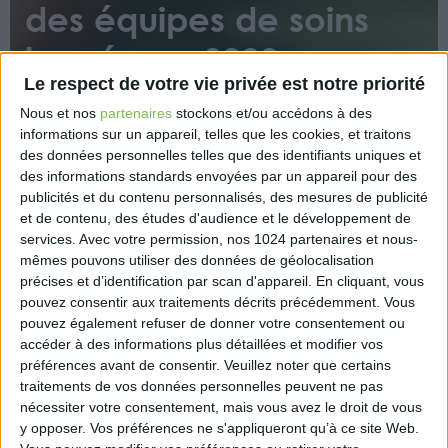
des équipes de soins
lancée en 2023
Le respect de votre vie privée est notre priorité
Nous et nos
partenaires
stockons et/ou accédons à des
informations sur un appareil, telles que les cookies, et traitons
des données personnelles telles que des identifiants uniques et
des informations standards envoyées par un appareil pour des
publicités et du contenu personnalisés, des mesures de publicité
et de contenu, des études d'audience et le développement de
L’Assurance maladie annonce vouloir lancer en
services.
Avec votre permission, nos 1024 partenaires et nous-
2023 une expérimentation nationale des équipes de
mêmes pouvons utiliser des données de géolocalisation
soins coordonnées autour du patient (Escap). Un
précises et d’identification par scan d'appareil. En cliquant, vous
groupe de travail va se mettre en place dès le
pouvez consentir aux traitements décrits précédemment. Vous
premier trimestre pour préparer le cadrage du
pouvez également refuser de donner votre consentement ou
dispositif.
accéder à des informations plus détaillées et modifier vos
préférences avant de consentir.
Veuillez noter que certains
https://www.eurex.fr/k4_19567511/
traitements de vos données personnelles peuvent ne pas
nécessiter votre consentement, mais vous avez le droit de vous
y opposer. Vos préférences ne s'appliqueront qu’à ce site Web.