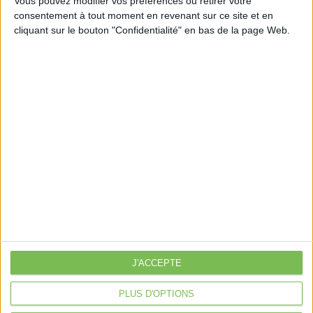
Vous pouvez modifier vos préférences ou retirer votre
consentement à tout moment en revenant sur ce site et en
cliquant sur le bouton "Confidentialité" en bas de la page Web.
Découvrir Cotélib
Découvrir Cotelib
Nos services
Nos packs
je crée mon activité
Je gère mon activité
libérale
Je sécurise mon activité
À la une
Violette la comptable
J'ACCEPTE
Déclaration Impôt sur le Revenu
PLUS D'OPTIONS
Loueur en Meublé