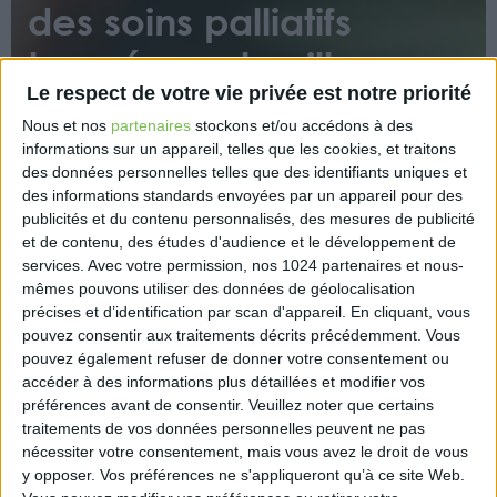
des soins palliatifs
tourné vers la ville
Le respect de votre vie privée est notre priorité
Nous et nos
partenaires
stockons et/ou accédons à des
informations sur un appareil, telles que les cookies, et traitons
des données personnelles telles que des identifiants uniques et
des informations standards envoyées par un appareil pour des
publicités et du contenu personnalisés, des mesures de publicité
et de contenu, des études d'audience et le développement de
Le nouveau plan national relatif aux soins palliatifs
services.
Avec votre permission, nos 1024 partenaires et nous-
veut mettre l’accent sur la médecine de ville. Il
mêmes pouvons utiliser des données de géolocalisation
s’articule autour de 3 axes prioritaires : favoriser
précises et d’identification par scan d'appareil. En cliquant, vous
l’appropriation des droits, conforter l’expertise en
pouvez consentir aux traitements décrits précédemment. Vous
soins palliatifs et définir des parcours de soins
pouvez également refuser de donner votre consentement ou
gradués et de proximité.
accéder à des informations plus détaillées et modifier vos
préférences avant de consentir.
Veuillez noter que certains
https://www.eurex.fr/k4_18582088/
traitements de vos données personnelles peuvent ne pas
nécessiter votre consentement, mais vous avez le droit de vous
y opposer. Vos préférences ne s'appliqueront qu’à ce site Web.