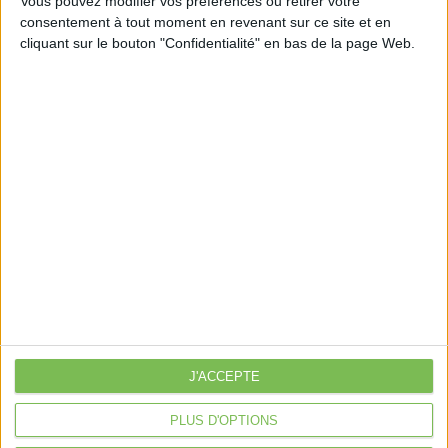
Vous pouvez modifier vos préférences ou retirer votre
consentement à tout moment en revenant sur ce site et en
cliquant sur le bouton "Confidentialité" en bas de la page Web.
Découvrir Cotélib
Découvrir Cotelib
Nos services
Nos packs
je crée mon activité
Je gère mon activité
libérale
Je sécurise mon activité
À la une
Violette la comptable
J'ACCEPTE
Déclaration Impôt sur le Revenu
PLUS D'OPTIONS
Loueur en Meublé