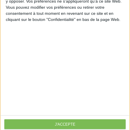
y opposer. Vos préférences ne s'appliqueront qu’à ce site Web.
officine/
Vous pouvez modifier vos préférences ou retirer votre
consentement à tout moment en revenant sur ce site et en
cliquant sur le bouton "Confidentialité" en bas de la page Web.
Découvrir Cotélib
Découvrir Cotelib
Nos services
Nos packs
je crée mon activité
Je gère mon activité
libérale
Je sécurise mon activité
À la une
J'ACCEPTE