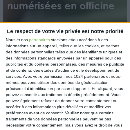
numérisées en officine
Le respect de votre vie privée est notre priorité
Nous et nos
partenaires
stockons et/ou accédons à des
informations sur un appareil, telles que les cookies, et traitons
des données personnelles telles que des identifiants uniques et
Depuis fin mai, les utilisateurs de Mon espace santé
des informations standards envoyées par un appareil pour des
(8,6 millions de comptes activés) peuvent envoyer
publicités et du contenu personnalisés, des mesures de publicité
directement leurs ordonnances numérisées à
et de contenu, des études d'audience et le développement de
l’officine de leur choix. Pour les pharmacies, c’est la
services.
Avec votre permission, nos 1024 partenaires et nous-
possibilité d’anticiper la préparation de la
mêmes pouvons utiliser des données de géolocalisation
délivrance, la commande éventuelle de
précises et d’identification par scan d'appareil. En cliquant, vous
médicaments ou de dispositifs médicaux, et de
pouvez consentir aux traitements décrits précédemment. Vous
pouvez également refuser de donner votre consentement ou
consacrer davantage de temps au conseil et à
accéder à des informations plus détaillées et modifier vos
l’accompagnement des patients
préférences avant de consentir.
Veuillez noter que certains
traitements de vos données personnelles peuvent ne pas
https://www.information-
nécessiter votre consentement, mais vous avez le droit de vous
dentaire.fr/actualites/ordonnances-numerisees-en-