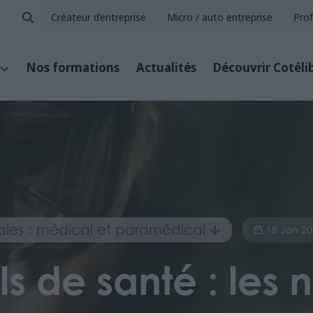
Créateur d’entreprise
Micro / auto entreprise
Prof
Nos formations
Actualités
Découvrir Cotéli
érales : médical et paramédical
18 Jan 2
ls de santé : les