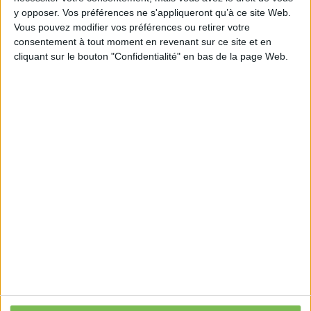
y opposer. Vos préférences ne s'appliqueront qu’à ce site Web.
https://www.cnil.fr/fr/carte-vitale-electronique-
Vous pouvez modifier vos préférences ou retirer votre
quelles-consequences-pour-les-personnes
consentement à tout moment en revenant sur ce site et en
cliquant sur le bouton "Confidentialité" en bas de la page Web.
Découvrir Cotélib
Découvrir Cotelib
Nos services
Nos packs
je crée mon activité
Je gère mon activité
libérale
Je sécurise mon activité