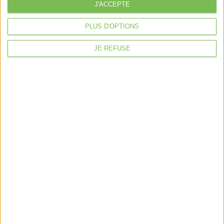
À la une
J'ACCEPTE
Violette la comptable
PLUS D'OPTIONS
Déclaration Impôt sur le Revenu
JE REFUSE
Loueur en Meublé
Côté Retraite
Location de bureaux
Examen de Conformité Fiscale
Nous suivre
Mentions légales
Politique de confidentialité
Condition générales de ventes
Fait avec ❤️ par
Verywell Digital