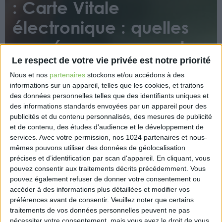
: Carte Vitale
électronique : quelles
conséquences pour les
personnes ?
Le respect de votre vie privée est notre priorité
Nous et nos
partenaires
stockons et/ou accédons à des
informations sur un appareil, telles que les cookies, et traitons
des données personnelles telles que des identifiants uniques et
des informations standards envoyées par un appareil pour des
publicités et du contenu personnalisés, des mesures de publicité
et de contenu, des études d'audience et le développement de
services.
Avec votre permission, nos 1024 partenaires et nous-
mêmes pouvons utiliser des données de géolocalisation
Dans le prolongement d’une expérimentation
précises et d’identification par scan d'appareil. En cliquant, vous
menée depuis 2019, la carte Vitale électronique («
pouvez consentir aux traitements décrits précédemment. Vous
e-carte Vitale ») sera proposée à tous les assurés
pouvez également refuser de donner votre consentement ou
sociaux avant la fin de l’année 2025. La CNIL revient
accéder à des informations plus détaillées et modifier vos
sur ce dispositif et ses usages, ainsi que sur les
préférences avant de consentir.
Veuillez noter que certains
garanties à prendre pour respecter les droits des
traitements de vos données personnelles peuvent ne pas
personnes.
nécessiter votre consentement, mais vous avez le droit de vous