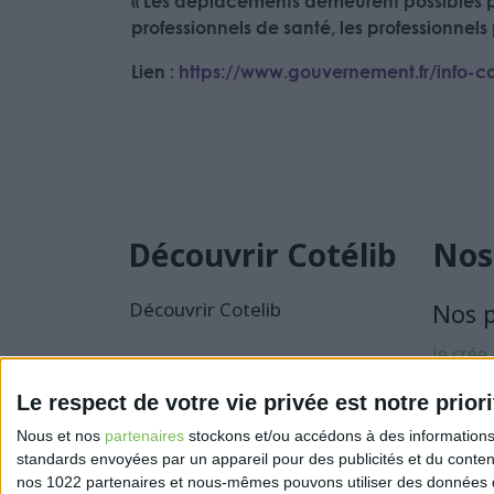
« Les déplacements demeurent possibles po
professionnels de santé, les professionne
Lien :
https://www.gouvernement.fr/info-c
Découvrir Cotélib
Nos
Découvrir Cotelib
Nos 
je crée
activité
Le respect de votre vie privée est notre priori
Je sécu
Nous et nos
partenaires
stockons et/ou accédons à des informations s
activité
standards envoyées par un appareil pour des publicités et du conte
nos 1022 partenaires et nous-mêmes pouvons utiliser des données de g