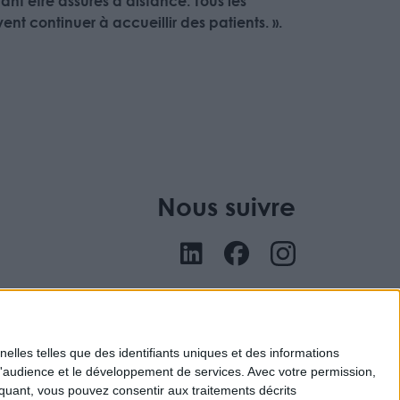
nt être assurés à distance. Tous les
nt continuer à accueillir des patients. ».
Nous suivre
nu
elles telles que des identifiants uniques et des informations
d'audience et le développement de services.
Avec votre permission,
iquant, vous pouvez consentir aux traitements décrits