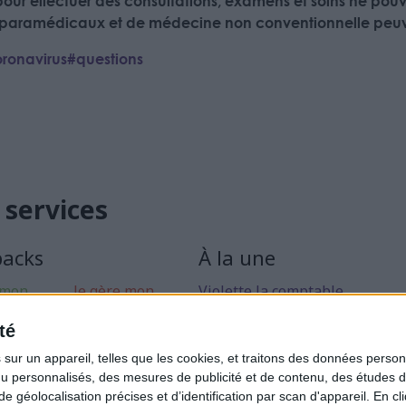
ur effectuer des consultations, examens et soins ne pouva
ls paramédicaux et
de médecine non conventionnelle
peuve
oronavirus#questions
 services
packs
À la une
 mon
Je gère mon
Violette la comptable
 libérale
activité
Déclaration Impôt sur le Reve
té
rise mon
Loueur en Meublé
ur un appareil, telles que les cookies, et traitons des données personn
Côté Retraite
nu personnalisés, des mesures de publicité et de contenu, des études 
éolocalisation précises et d’identification par scan d'appareil. En cl