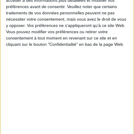
accéder à des informations plus détaillées et modifier vos
profession et de votre régime fiscal vous décrivant
préférences avant de consentir.
Veuillez noter que certains
étape par étape les éléments à compléter dans
traitements de vos données personnelles peuvent ne pas
chacune des rubriques :
nécessiter votre consentement, mais vous avez le droit de vous
vous êtes chirurgien-dentiste ;
y opposer. Vos préférences ne s'appliqueront qu’à ce site Web.
vous êtes médecin secteur 1 et 2 ;
Vous pouvez modifier vos préférences ou retirer votre
vous êtes pédicure-podologue ;
consentement à tout moment en revenant sur ce site et en
vous êtes infirmier, masseur kinésithérapeute,
cliquant sur le bouton "Confidentialité" en bas de la page Web.
orthophoniste, orthoptiste et sage-femme.
Ces guides sont aussi disponibles sur votre page « Le
service en ligne Praticien ou auxiliaire médical ».
https://www.urssaf.fr/accueil/actualites/PAM-outils-
declaration.html
Découvrir Cotélib