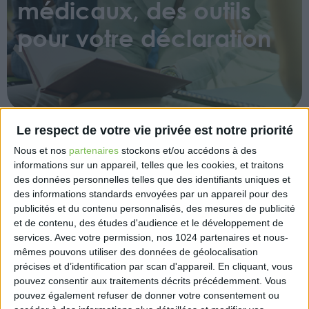
médicaux, des outils
pour votre déclaration
Le respect de votre vie privée est notre priorité
Nous et nos
partenaires
stockons et/ou accédons à des
Praticiens ou auxiliaires médicaux, l’Urssaf vous
informations sur un appareil, telles que les cookies, et traitons
accompagne et met à votre disposition des outils
des données personnelles telles que des identifiants uniques et
pour faciliter vos démarches de déclaration de
des informations standards envoyées par un appareil pour des
revenus :
publicités et du contenu personnalisés, des mesures de publicité
et de contenu, des études d'audience et le développement de
– Un assistant à la déclaration pour le remplissage
services.
Avec votre permission, nos 1024 partenaires et nous-
chiffré du volet social disponible sur mon-
mêmes pouvons utiliser des données de géolocalisation
entreprise.urssaf.fr : accéder à mon assistant à la
précises et d’identification par scan d'appareil. En cliquant, vous
déclaration de revenus ;
pouvez consentir aux traitements décrits précédemment. Vous
– Des guides personnalisés en fonction de votre
pouvez également refuser de donner votre consentement ou