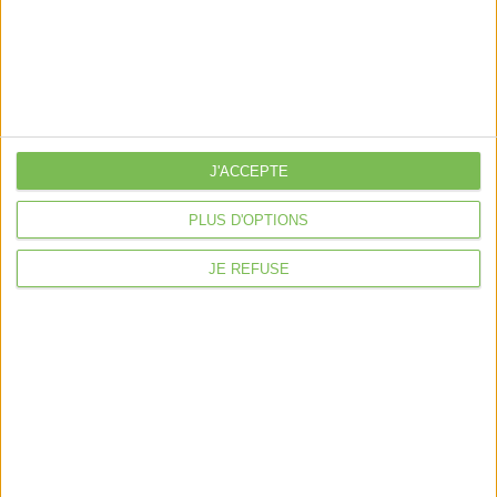
Découvrir Cotelib
Nos services
Nos packs
je crée mon activité
Je gère mon activité
J'ACCEPTE
libérale
Je sécurise mon activité
PLUS D'OPTIONS
À la une
JE REFUSE
Violette la comptable
Déclaration Impôt sur le Revenu
Loueur en Meublé
Côté Retraite
Location de bureaux
Examen de Conformité Fiscale