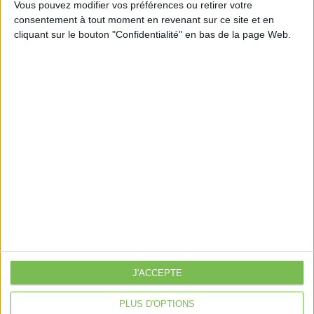
Vous pouvez modifier vos préférences ou retirer votre
consentement à tout moment en revenant sur ce site et en
cliquant sur le bouton "Confidentialité" en bas de la page Web.
Découvrir Cotélib
Découvrir Cotelib
Nos services
Nos packs
je crée mon activité
Je gère mon activité
libérale
Je sécurise mon activité
À la une
J'ACCEPTE
Violette la comptable
Déclaration Impôt sur le Revenu
PLUS D'OPTIONS