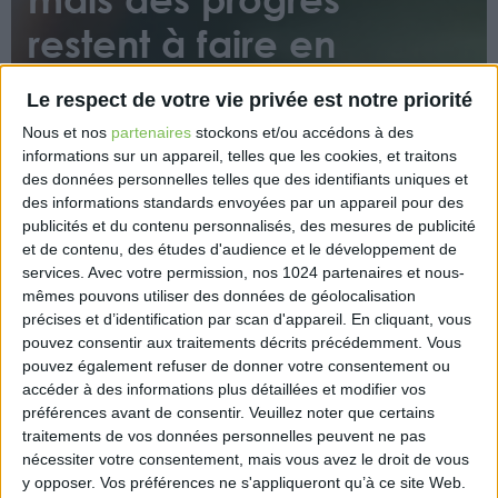
restent à faire en
termes de frais
Le respect de votre vie privée est notre priorité
Nous et nos
partenaires
stockons et/ou accédons à des
informations sur un appareil, telles que les cookies, et traitons
des données personnelles telles que des identifiants uniques et
des informations standards envoyées par un appareil pour des
publicités et du contenu personnalisés, des mesures de publicité
et de contenu, des études d'audience et le développement de
A l’occasion de ses 2 ans, Bruno Le Maire a fait un
services.
Avec votre permission, nos 1024 partenaires et nous-
bilan du dispositif PER, qui affiche de bons résultats. Il
mêmes pouvons utiliser des données de géolocalisation
précises et d’identification par scan d'appareil. En cliquant, vous
souhaite toutefois que des mesures soient prises
pouvez consentir aux traitements décrits précédemment. Vous
pour que les frais soient encore réduits.
pouvez également refuser de donner votre consentement ou
accéder à des informations plus détaillées et modifier vos
https://business.lesechos.fr/entrepreneurs/patrimoine-
préférences avant de consentir.
Veuillez noter que certains
dirigeant/17947123-bercy-fait-un-point-d-etape-
traitements de vos données personnelles peuvent ne pas
sur-le-plan-d-epargne-retraite-345239.php
nécessiter votre consentement, mais vous avez le droit de vous
y opposer. Vos préférences ne s'appliqueront qu’à ce site Web.