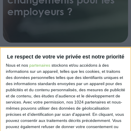
employeurs ?
Le respect de votre vie privée est notre priorité
La loi « immigration » (loi n°2024-42 du 26 janvier
Nous et nos
partenaires
stockons et/ou accédons à des
2024) entrée en vigueur le 28 janvier 2024 apporte
informations sur un appareil, telles que les cookies, et traitons
des modifications significatives au volet « travail ».
des données personnelles telles que des identifiants uniques et
Notamment, elle permet la régularisation
des informations standards envoyées par un appareil pour des
exceptionnelle de travailleurs étrangers dans des
publicités et du contenu personnalisés, des mesures de publicité
métiers en tension jusqu’au 31 décembre 2026, sans
et de contenu, des études d'audience et le développement de
nécessiter l’intervention de l’employeur. Les
services.
Avec votre permission, nos 1024 partenaires et nous-
mêmes pouvons utiliser des données de géolocalisation
travailleurs doivent avoir exercé au moins 12 mois
précises et d’identification par scan d'appareil. En cliquant, vous
dans ces métiers et résidé 3 ans en France.
pouvez consentir aux traitements décrits précédemment. Vous
L’intégration sociale et le respect de l’ordre public
pouvez également refuser de donner votre consentement ou
sont pris en compte pour la délivrance d’une carte