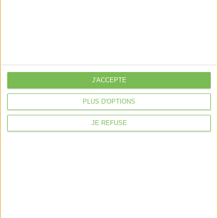
Découvrir Cotelib
Nos services
Nos packs
je crée mon activité
Je gère mon activité
J'ACCEPTE
libérale
PLUS D'OPTIONS
Je sécurise mon activité
À la une
JE REFUSE
Violette la comptable
Déclaration Impôt sur le Revenu
Loueur en Meublé
Côté Retraite
Location de bureaux