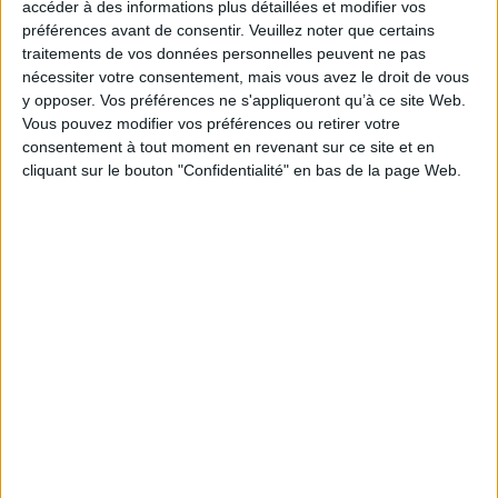
accéder à des informations plus détaillées et modifier vos
de séjour. Par ailleurs, la loi introduit une nouvelle
préférences avant de consentir.
Veuillez noter que certains
amende administrative de 20 750€, pouvant
traitements de vos données personnelles peuvent ne pas
atteindre 62 250€ en cas de récidive, pour les
nécessiter votre consentement, mais vous avez le droit de vous
y opposer. Vos préférences ne s'appliqueront qu’à ce site Web.
employeurs employant des travailleurs sans titre de
Vous pouvez modifier vos préférences ou retirer votre
travail. L’amende pénale pour cette infraction est
consentement à tout moment en revenant sur ce site et en
doublée à 30 000€, et peut monter à 200 000€ en cas
cliquant sur le bouton "Confidentialité" en bas de la page Web.
de bande organisée.
Enfin, les entrepreneurs individuels non-européens
doivent désormais posséder un titre de séjour pour
exercer leur activité.
https://entreprendre.service-
public.fr/actualites/A17135
Découvrir Cotélib