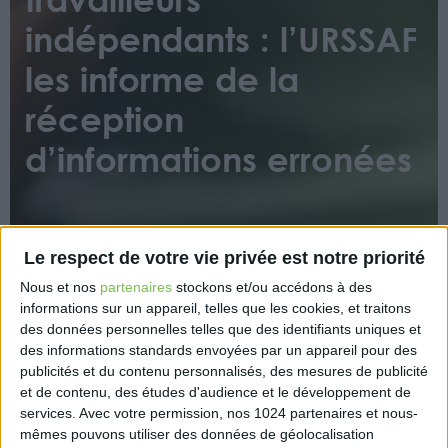
indépendants : l’URSSAF
les informe de la
réception
d’informations erronées
Le respect de votre vie privée est notre priorité
Nous et nos
partenaires
stockons et/ou accédons à des
informations sur un appareil, telles que les cookies, et traitons
Dans le cadre de la déclaration annuelle de
des données personnelles telles que des identifiants uniques et
revenus des travailleurs indépendants, les
des informations standards envoyées par un appareil pour des
cotisations sociales des travailleurs indépendants
publicités et du contenu personnalisés, des mesures de publicité
et de contenu, des études d'audience et le développement de
sont recalculées à mesure que les indépendants
services.
Avec votre permission, nos 1024 partenaires et nous-
déclarent leurs revenus. L’Urssaf adresse aux
mêmes pouvons utiliser des données de géolocalisation
travailleurs indépendants qui ont déclaré leurs