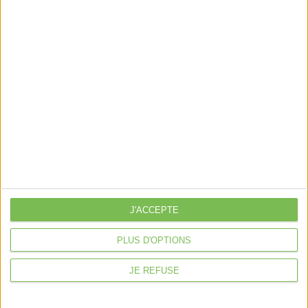
https://www.urssaf.fr/portail/home/actualites/toute-
lactualite-independant/reception-informations-
erronees.html
Découvrir Cotélib
Découvrir Cotelib
Nos services
J'ACCEPTE
Nos packs
PLUS D'OPTIONS
je crée mon activité
Je gère mon activité
JE REFUSE
libérale
Je sécurise mon activité