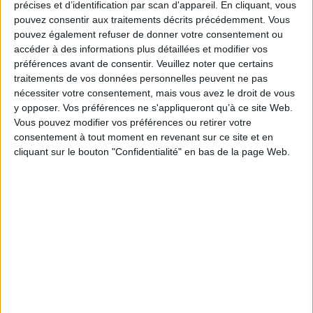
précises et d’identification par scan d'appareil. En cliquant, vous
revenus une notification les informant de leur nouvel
pouvez consentir aux traitements décrits précédemment. Vous
échéancier de cotisations.
pouvez également refuser de donner votre consentement ou
L’URSSAF informe depuis son site qu’un incident
accéder à des informations plus détaillées et modifier vos
informatique s’est produit : certains travailleurs
préférences avant de consentir.
Veuillez noter que certains
traitements de vos données personnelles peuvent ne pas
indépendants (artisans commerçants et professions
nécessiter votre consentement, mais vous avez le droit de vous
libérales) ont eu accès, à partir de leur compte en
y opposer. Vos préférences ne s'appliqueront qu’à ce site Web.
ligne, à des informations personnelles d’autres
Vous pouvez modifier vos préférences ou retirer votre
usagers.
consentement à tout moment en revenant sur ce site et en
Les professionnels potentiellement concernés sont
cliquant sur le bouton "Confidentialité" en bas de la page Web.
ceux qui ont réalisé leur déclaration de revenus
avant le 27 avril. Ils recevront alors prochainement
un message de l’URSSAF leur précisant leur situation
et les guidant sur la conduite à tenir. S’ils ne
reçoivent pas de message de l’Urssaf, ils ne sont pas
concernés par cet incident.
La Cnil a également été informée conformément à
l’article 34 du RGPD qui prévoit l’information des
personnes concernées par la violation des données.