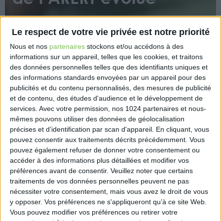
Le respect de votre vie privée est notre priorité
Nous et nos
partenaires
stockons et/ou accédons à des
informations sur un appareil, telles que les cookies, et traitons
des données personnelles telles que des identifiants uniques et
des informations standards envoyées par un appareil pour des
La récente mise à jour du site internet de
publicités et du contenu personnalisés, des mesures de publicité
l’Association du Réseau Européen des Registres
et de contenu, des études d'audience et le développement de
Testamentaires offre un accès simplifié aux
services.
Avec votre permission, nos 1024 partenaires et nous-
dispositions testamentaires et certificats
mêmes pouvons utiliser des données de géolocalisation
successoraux européens, améliorant ainsi la gestion
précises et d’identification par scan d'appareil. En cliquant, vous
des successions transfrontalières.
pouvez consentir aux traitements décrits précédemment. Vous
pouvez également refuser de donner votre consentement ou
https://www.eurex.fr/k4_20642058/
accéder à des informations plus détaillées et modifier vos
préférences avant de consentir.
Veuillez noter que certains
traitements de vos données personnelles peuvent ne pas
nécessiter votre consentement, mais vous avez le droit de vous
y opposer. Vos préférences ne s'appliqueront qu’à ce site Web.
Vous pouvez modifier vos préférences ou retirer votre