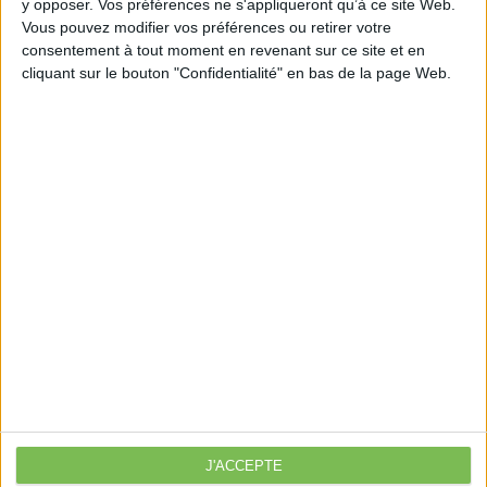
y opposer. Vos préférences ne s'appliqueront qu’à ce site Web.
https://www.eurex.fr/k4_20394421/
Vous pouvez modifier vos préférences ou retirer votre
consentement à tout moment en revenant sur ce site et en
cliquant sur le bouton "Confidentialité" en bas de la page Web.
Découvrir Cotélib
Découvrir Cotelib
Nos services
Nos packs
je crée mon activité
Je gère mon activité
libérale
Je sécurise mon activité
À la une
J'ACCEPTE