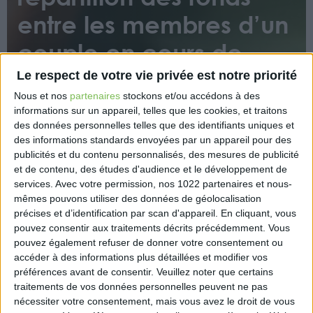
entre les membres d’un
couple en cours de
séparation
Le respect de votre vie privée est notre priorité
Nous et nos
partenaires
stockons et/ou accédons à des
informations sur un appareil, telles que les cookies, et traitons
des données personnelles telles que des identifiants uniques et
des informations standards envoyées par un appareil pour des
publicités et du contenu personnalisés, des mesures de publicité
et de contenu, des études d'audience et le développement de
services.
Avec votre permission, nos 1022 partenaires et nous-
La responsabilité d’un notaire qui commet une
mêmes pouvons utiliser des données de géolocalisation
erreur dans la répartition, entre les deux membres
précises et d’identification par scan d'appareil. En cliquant, vous
d’un couple qui se sépare, de la somme issue du
pouvez consentir aux traitements décrits précédemment. Vous
pouvez également refuser de donner votre consentement ou
prix de vente de la résidence qu’ils possèdent en
accéder à des informations plus détaillées et modifier vos
indivision ne peut être engagée qu’en cas de
préférences avant de consentir.
Veuillez noter que certains
défaillance de la part de celui des deux qui a trop
traitements de vos données personnelles peuvent ne pas
perçu.
nécessiter votre consentement, mais vous avez le droit de vous