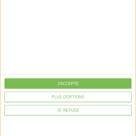
Nos services
Nos packs
je crée mon activité
Je gère mon activité
libérale
Je sécurise mon activité
À la une
Violette la comptable
J'ACCEPTE
Déclaration Impôt sur le Revenu
PLUS D'OPTIONS
Loueur en Meublé
Côté Retraite
JE REFUSE
Location de bureaux
Examen de Conformité Fiscale