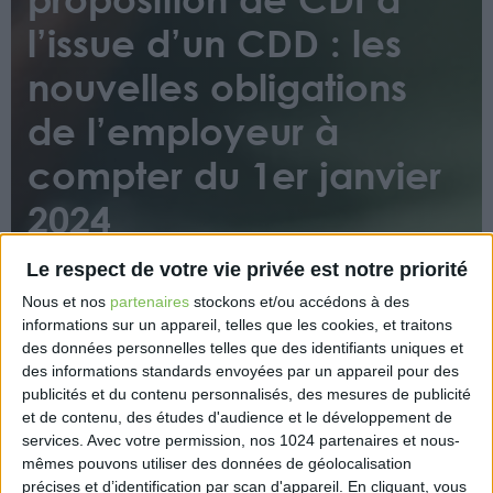
l’issue d’un CDD : les
nouvelles obligations
de l’employeur à
compter du 1er janvier
2024
Le respect de votre vie privée est notre priorité
Nous et nos
partenaires
stockons et/ou accédons à des
informations sur un appareil, telles que les cookies, et traitons
des données personnelles telles que des identifiants uniques et
des informations standards envoyées par un appareil pour des
publicités et du contenu personnalisés, des mesures de publicité
Un décret fixe les modalités de notification par un
et de contenu, des études d'audience et le développement de
employeur à un salarié d’une proposition de
services.
Avec votre permission, nos 1024 partenaires et nous-
poursuivre les relations contractuelles sous CDI à
mêmes pouvons utiliser des données de géolocalisation
l’expiration d’un CDD, ou de conclure un tel contrat
précises et d’identification par scan d'appareil. En cliquant, vous