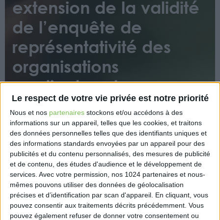
extension de la validité
de l’enquête de
représentativité des
organisations
syndicales et
Le respect de votre vie privée est notre priorité
négociations relatives à
Nous et nos
partenaires
stockons et/ou accédons à des
la convention médicale
informations sur un appareil, telles que les cookies, et traitons
des données personnelles telles que des identifiants uniques et
des informations standards envoyées par un appareil pour des
publicités et du contenu personnalisés, des mesures de publicité
et de contenu, des études d'audience et le développement de
services.
Avec votre permission, nos 1024 partenaires et nous-
mêmes pouvons utiliser des données de géolocalisation
précises et d’identification par scan d'appareil. En cliquant, vous
pouvez consentir aux traitements décrits précédemment. Vous
Un décret aménage la durée de validité des
pouvez également refuser de donner votre consentement ou
résultats de représentativité des organisations