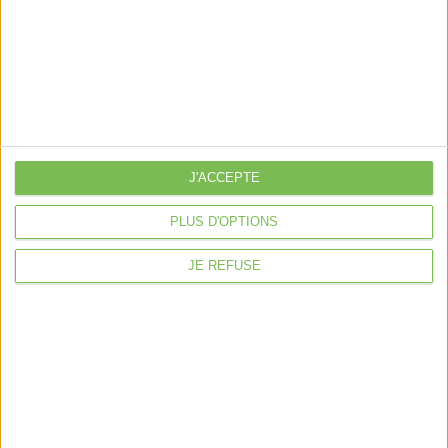
libérale
Je sécurise mon activité
À la une
Violette la comptable
Déclaration Impôt sur le Revenu
J'ACCEPTE
Loueur en Meublé
Côté Retraite
PLUS D'OPTIONS
Location de bureaux
JE REFUSE
Examen de Conformité Fiscale
Nous suivre