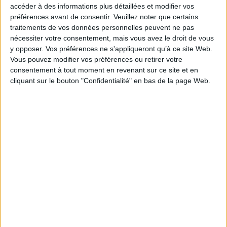
accéder à des informations plus détaillées et modifier vos
syndicales des médecins libéraux en vue des
préférences avant de consentir.
Veuillez noter que certains
négociations relatives à la convention médicale, en
traitements de vos données personnelles peuvent ne pas
prolongeant à titre dérogatoire celle constatée par
nécessiter votre consentement, mais vous avez le droit de vous
l’enquête déclenchée le 16 avril 2021.
y opposer. Vos préférences ne s'appliqueront qu’à ce site Web.
Vous pouvez modifier vos préférences ou retirer votre
https://www.legifrance.gouv.fr/jorf/id/JORFTEXT000047
consentement à tout moment en revenant sur ce site et en
cliquant sur le bouton "Confidentialité" en bas de la page Web.
Découvrir Cotélib
Découvrir Cotelib
Nos services
Nos packs
je crée mon activité
Je gère mon activité